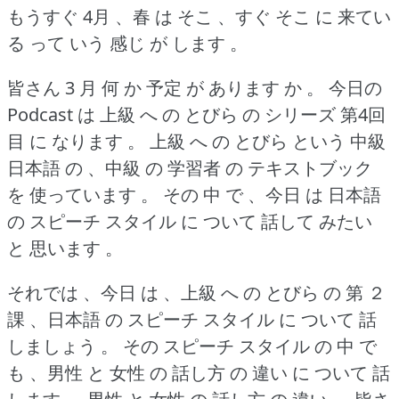
もうすぐ 4月 、春 は そこ 、すぐ そこ に 来てい
る って いう 感じ が します 。
皆さん 3 月 何 か 予定 が あります か 。
今日の
Podcast は 上級 へ の とびら の シリーズ 第4回
目 に なります 。
上級 へ の とびら という 中級
日本語 の 、中級 の 学習者 の テキストブック
を 使っています 。
その 中 で 、今日 は 日本語
の スピーチ スタイル に ついて 話して みたい
と 思います 。
それでは 、今日 は 、上級 へ の とびら の 第 ２
課 、日本語 の スピーチ スタイル に ついて 話
しましょう 。
その スピーチ スタイル の 中 で
も 、男性 と 女性 の 話し方 の 違い に ついて 話