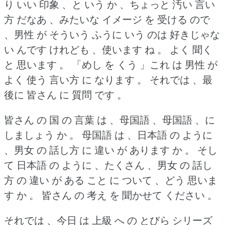
り いい 印象 、と いう か 、ちょっと 汚い 言い
方 だなあ 、みたいな イメージ を 受ける ので
、男性 が そういう ふうに いう のは 好きじゃな
い んです けれども 、使います ね 。
よく 聞く
と 思います 。
「めし を くう 」これ は 男性 が
よく 使う 言い方 に なります 。
それでは 、最
後に 皆さん に 質問 です 。
皆さん の 国 の 言葉 は 、母国語 、母国語 、に
しましょう か 。
母国語 は 、日本語 の ように
、男女 の 話し方 に 違い が あります か 。
そし
て 日本語 の ように 、たくさん 、男女 の 話し
方 の 違い が ある こと に ついて 、どう 思いま
す か 。
皆さん の 考え を 聞かせて ください 。
それでは 、今日 は 上級 へ の とびら シリーズ