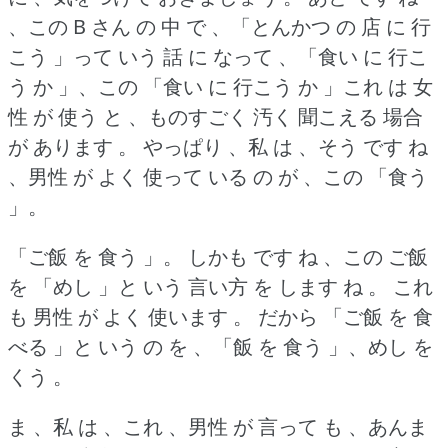
、この B さん の 中 で 、「とんかつ の 店 に 行
こう 」って いう 話 に なって 、「食い に 行こ
う か 」、この 「食い に 行こう か 」これ は 女
性 が 使う と 、ものすごく 汚く 聞こえる 場合
が あります 。
やっぱり 、私 は 、そう です ね
、男性 が よく 使って いる の が 、この 「食う
」。
「ご飯 を 食う 」。
しかも です ね 、この ご飯
を 「めし 」と いう 言い方 を します ね 。
これ
も 男性 が よく 使います 。
だから 「ご飯 を 食
べる 」と いう の を 、「飯 を 食う 」、めし を
くう 。
ま 、私 は 、これ 、男性 が 言って も 、あんま