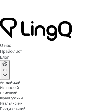
О нас
Прайс-лист
Блог
ru
Английский
Испанский
Немецкий
Французский
Итальянский
Португальский