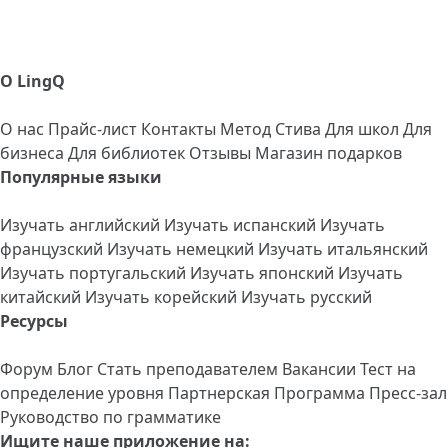
О LingQ
О нас
Прайс-лист
Контакты
Метод Стива
Для школ
Для
бизнеса
Для библиотек
Отзывы
Магазин подарков
Популярные языки
Изучать английский
Изучать испанский
Изучать
французский
Изучать немецкий
Изучать итальянский
Изучать португальский
Изучать японский
Изучать
китайский
Изучать корейский
Изучать русский
Ресурсы
Форум
Блог
Стать преподавателем
Вакансии
Тест на
определение уровня
Партнерская Программа
Пресс-зал
Руководство по грамматике
Ищите наше приложение на: