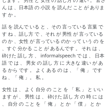
します 。
男性 と 女性 の 話し方 の 違い 。
皆さ
ん は 、日本語 の 小説 を 読んだ こと が ありま
す か 。
話 を 読んで いる と 、その 言っている 言葉 で
す ね 、話し方 で 、それ が 男性 が 言っている
の か 、女性 が 言っている のか って いう の を
、すぐ 分かる こと が あるんです 。
それ は 、
砕けた 話し 方 、 informalspeech で は 、 日本
語 で は 、 男女 の 話し 方 に 大きな 違い が あ
る から です 。
よく ある の は 、「 俺 」 です
ね 、「 俺 」。
私 。
女性 は 、 よく 自分 の こと を 「 私 」 と いい
ます が 、 男性 は 、 砕けた 話し 方 の 時 に は
、 自分 の こと を 「 俺 」 と か 「 僕 」 と か