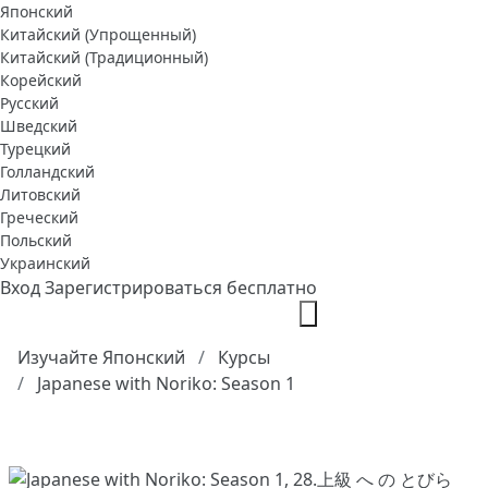
Японский
Китайский (Упрощенный)
Китайский (Традиционный)
Корейский
Русский
Шведский
Турецкий
Голландский
Литовский
Греческий
Польский
Украинский
Вход
Зарегистрироваться бесплатно
Изучайте Японский
Курсы
Japanese with Noriko: Season 1