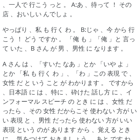
、一人で 行こう っと 。
A:あ 、待って ！
その
店 、おいしい んでしょ 。
やっぱり 、私 も 行く わ 。
B:じゃ 、今 から 行
こう ！
どう ですか 。
「俺 も 」「俺 」と 言っ
て いた 、B さん が 男 、男性 に なります 。
A さん は 、「すいた なあ 」とか 「いや よ 」
とか 「私 も 行く わ 」、「わ 」この 表現 で 、
女性 だ と いう こと が わかります 。
ですから
、日本語 に は 、特に 、砕けた 話し方 に 、イ
ンフォーマル スピーチ の とき に は 、女性 だ
ったら 、その 女性 だからこそ 使わない 方が い
い 表現 と 、男性 だったら 使わない 方が いい
表現 という のが あります から 、覚える とき
に 、気をつけて おきましょう 。
あと です ね