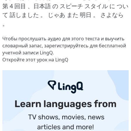
第 4 回目 、日本語 の スピーチ スタイル に つい
て 話しました 。
じゃあ また 明日 。
さよなら
。
Чтобы прослушать аудио для этого текста и выучить
словарный запас,
зарегистрируйтесь
для бесплатной
учетной записи LingQ.
Откройте этот урок на LingQ