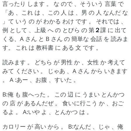
言ったり します 。
な ので 、そういう 言葉 で
「あ 、これ は 、この 人 は 、男 の 人 なんだ な
」て いう の が わかる わけ です 。
それでは 、
例 として 、上級 へ の とびら の 第
２
課 に 出て
くる、A さん と B さん の 簡単な 会話 を 読みま
す。
これ は 教科書 に ある 文 です 。
読みます 。
どちら が 男性 か 、女性 か 考えて
みて ください 。
じゃあ 、A さん から いきます
。
A :あー 、お腹 、すいた 。
B:俺 も 腹へった 。
この 辺 に うまい とんかつ
の 店 が あるんだぜ 。
食いに行こう か 、おご
るよ 。
A:いや よ 、とんかつ は 。
カロリー が 高い から 。
B:なんだ 、じゃ 、俺