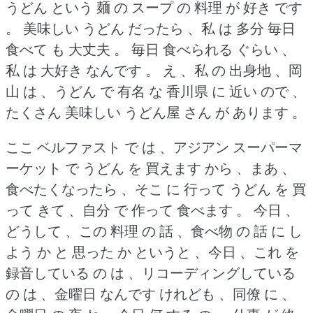
うどん という 麺 の スープ の 料理 が 好き です
。
美味しい うどん だったら 、私 は 多分 毎日
食べて も 大丈夫 。
毎日 食べられる ぐらい 、
私 は 大好き なんです 。
え 、私 の 出身地 、岡
山 は 、うどん で 有名 な 香川県 に 近い ので 、
たくさん 美味しい うどん屋 さん が あります 。
ここ ベルファスト で は 、アジアン スーパーマ
ーケット で うどん を 買えます から 、まあ 、
食べたくなったら 、そこ に 行って うどん を 買
って きて 、自分 で 作って 食べます 。
今日 、
どうして 、この 料理 の 話 、食べ物 の 話 に し
よう か と 思った か というと 、今日 、これ を
録音している の は 、リコーディングしている
の は 、金曜日 なんです けれども 、同僚 に 、