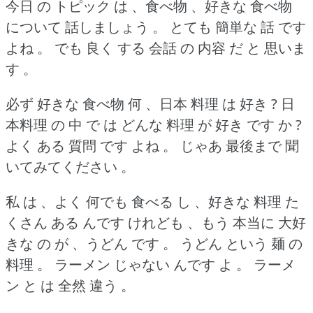
今日 の トピック は 、食べ物 、好きな 食べ物
について 話しましょう 。
とても 簡単な 話 です
よね 。
でも 良く する 会話 の 内容 だ と 思いま
す 。
必ず 好きな 食べ物 何 、日本 料理 は 好き ?
日
本料理 の 中 で は どんな 料理 が 好き です か ?
よく ある 質問 です よね 。
じゃあ 最後まで 聞
いてみてください 。
私 は 、よく 何でも 食べる し 、好きな 料理 た
くさん ある んです けれども 、もう 本当に 大好
きな の が 、うどん です 。
うどん という 麺 の
料理 。
ラーメン じゃない んです よ 。
ラーメ
ン と は 全然 違う 。