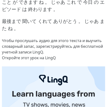
こと が できます ね 。
じゃあ これ で 今日 の エ
ピソード は 終わります 。
最後まで 聞いて くれて ありがとう 。
じゃあ ま
た ね 。
Чтобы прослушать аудио для этого текста и выучить
словарный запас,
зарегистрируйтесь
для бесплатной
учетной записи LingQ.
Откройте этот урок на LingQ