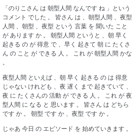
「のりこさん は 朝型人間 なんです ね 」という
コメント でした 。
皆さん は 、朝型人間 、夜型
人間 、朝型 、夜型 という 言葉 を 聞いた こと
が あります か 。
朝型人間 というと 、朝 早く
起きる の が 得意 で 、早く 起きて 朝 に たくさ
ん の こと が できる 人 。
これ が 朝型人間 かな
。
夜型人間 といえば 、朝 早く 起きる の は 得意
じゃない けれども 、夜 遅く まで 起きていて 、
夜 に たくさんの 活動 が できる 人 。
これ が 夜
型人間 に なる と 思います 。
皆さん は どちら
です か 。
朝型 です か 、夜型 です か 。
じゃあ 今日 の エピソード を 始めていきます 。