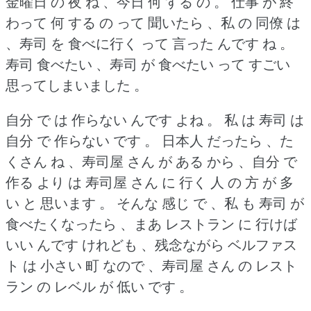
金曜日 の 夜 ね 、今日 何 する の 。
仕事 が 終
わって 何 する の って 聞いたら 、私 の 同僚 は
、寿司 を 食べに行く って 言った んです ね 。
寿司 食べたい 、寿司 が 食べたい って すごい
思ってしまいました 。
自分 で は 作らない んです よね 。
私 は 寿司 は
自分 で 作らない です 。
日本人 だったら 、た
くさん ね 、寿司屋 さん が ある から 、自分 で
作る より は 寿司屋 さん に 行く 人 の 方 が 多
い と 思います 。
そんな 感じ で 、私 も 寿司 が
食べたくなったら 、まあ レストラン に 行けば
いい んです けれども 、残念ながら ベルファス
ト は 小さい 町 なので 、寿司屋 さん の レスト
ラン の レベル が 低い です 。