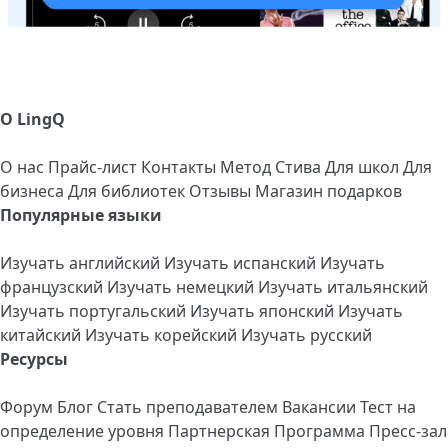
О LingQ
О нас
Прайс-лист
Контакты
Метод Стива
Для школ
Для
бизнеса
Для библиотек
Отзывы
Магазин подарков
Популярные языки
Изучать английский
Изучать испанский
Изучать
французский
Изучать немецкий
Изучать итальянский
Изучать португальский
Изучать японский
Изучать
китайский
Изучать корейский
Изучать русский
Ресурсы
Форум
Блог
Стать преподавателем
Вакансии
Тест на
определение уровня
Партнерская Программа
Пресс-зал