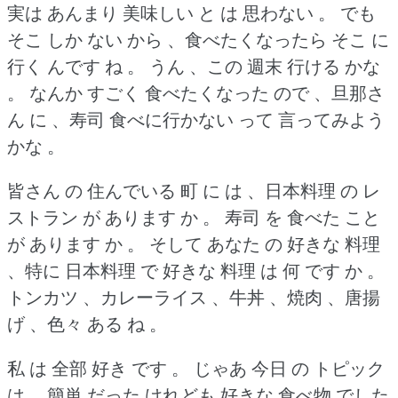
実は あんまり 美味しい と は 思わない 。
でも
そこ しか ない から 、食べたくなったら そこ に
行く んです ね 。
うん 、この 週末 行ける かな
。
なんか すごく 食べたくなった ので 、旦那さ
ん に 、寿司 食べに行かない って 言ってみよう
かな 。
皆さん の 住んでいる 町 に は 、日本料理 の レ
ストラン が あります か 。
寿司 を 食べた こと
が あります か 。
そして あなた の 好きな 料理
、特に 日本料理 で 好きな 料理 は 何 です か 。
トンカツ 、カレーライス 、牛丼 、焼肉 、唐揚
げ 、色々 ある ね 。
私 は 全部 好き です 。
じゃあ 今日 の トピック
は 、簡単 だった けれども 好きな 食べ物 でした