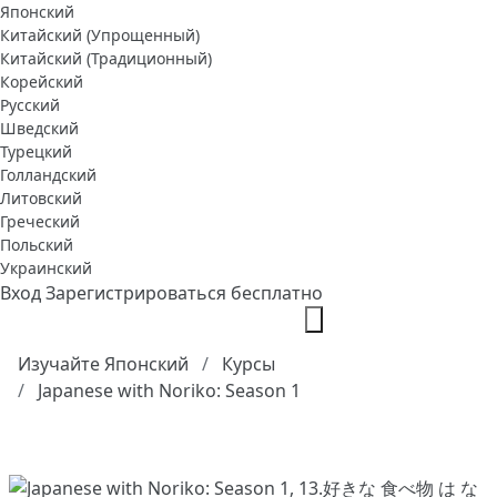
Японский
Китайский (Упрощенный)
Китайский (Традиционный)
Корейский
Русский
Шведский
Турецкий
Голландский
Литовский
Греческий
Польский
Украинский
Вход
Зарегистрироваться бесплатно
Изучайте Японский
Курсы
Japanese with Noriko: Season 1