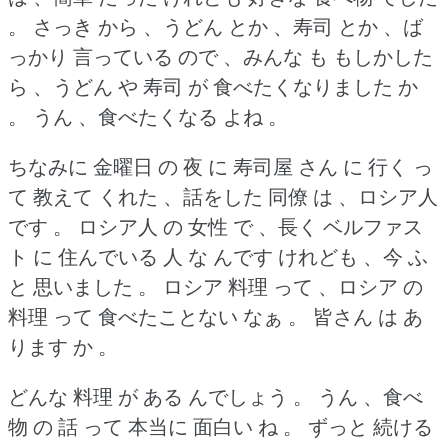
。
さっき から 、うどん とか 、寿司 とか 、ば
っかり 言っている ので 、みんな も もしかした
ら 、うどん や 寿司 が 食べたくなりました か
。
うん 、食べたくなる よね 。
ちなみに 金曜日 の 夜 に 寿司屋 さん に 行く っ
て 教えて くれた 、話をした 同僚 は 、ロシア人
です 。
ロシア人 の 女性 で 、長く ベルファス
ト に 住んでいる 人 な んです けれども 、今 ふ
と 思いました 。
ロシア 料理 って 、ロシア の
料理 って 食べたことない なぁ 。
皆さん は あ
ります か 。
どんな 料理 が ある んでしょう 。
うん 、食べ
物 の 話 って 本当に 面白い ね 。
ずっと 続ける