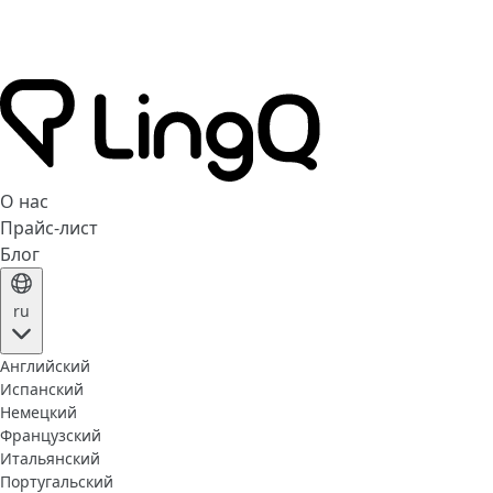
О нас
Прайс-лист
Блог
ru
Английский
Испанский
Немецкий
Французский
Итальянский
Португальский