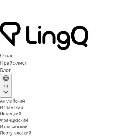
О нас
Прайс-лист
Блог
ru
Английский
Испанский
Немецкий
Французский
Итальянский
Португальский