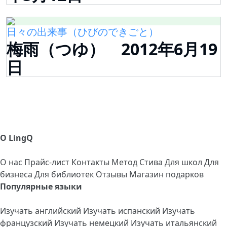
日々の出来事（ひびのできごと）
梅雨（つゆ） 2012年6月19
日
О LingQ
О нас
Прайс-лист
Контакты
Метод Стива
Для школ
Для
бизнеса
Для библиотек
Отзывы
Магазин подарков
Популярные языки
Изучать английский
Изучать испанский
Изучать
французский
Изучать немецкий
Изучать итальянский