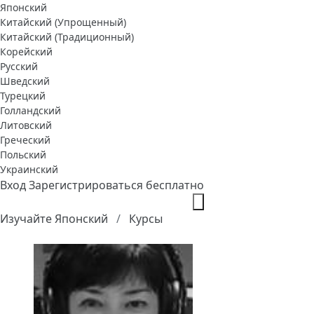
Японский
Китайский (Упрощенный)
Китайский (Традиционный)
Корейский
Русский
Шведский
Турецкий
Голландский
Литовский
Греческий
Польский
Украинский
Вход
Зарегистрироваться бесплатно
Изучайте Японский
Курсы