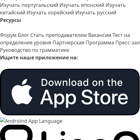
Изучать португальский
Изучать японский
Изучать
китайский
Изучать корейский
Изучать русский
Ресурсы
Форум
Блог
Стать преподавателем
Вакансии
Тест на
определение уровня
Партнерская Программа
Пресс-зал
Руководство по грамматике
Ищите наше приложение на: