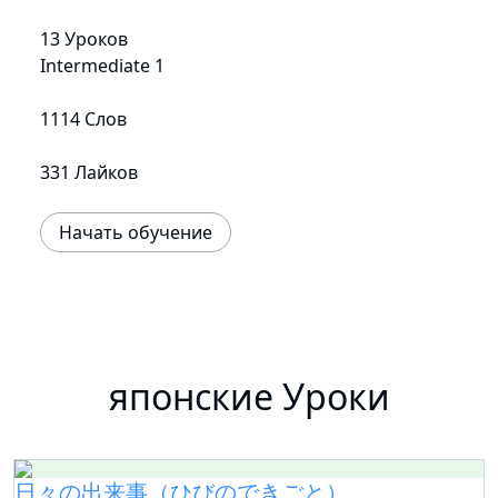
13 Уроков
Intermediate 1
1114 Слов
331 Лайков
Начать обучение
японские Уроки
日々の出来事（ひびのできごと）