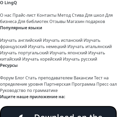
О LingQ
О нас
Прайс-лист
Контакты
Метод Стива
Для школ
Для
бизнеса
Для библиотек
Отзывы
Магазин подарков
Популярные языки
Изучать английский
Изучать испанский
Изучать
французский
Изучать немецкий
Изучать итальянский
Изучать португальский
Изучать японский
Изучать
китайский
Изучать корейский
Изучать русский
Ресурсы
Форум
Блог
Стать преподавателем
Вакансии
Тест на
определение уровня
Партнерская Программа
Пресс-зал
Руководство по грамматике
Ищите наше приложение на: