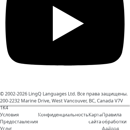
© 2002-2026
LingQ Languages Ltd.
Все права защищены.
200-2232 Marine Drive, West Vancouver, BC, Canada
V7V
1K4
Мы используем cookie-файлы, чтобы сделать
Условия
Конфиденциальность
Карта
Правила
работу LingQ лучше. Находясь на нашем сайте, вы
Предоставления
сайта
обработки
соглашаетесь на наши
правила обработки файлов
Услуг
файлов