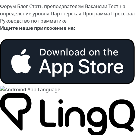
Форум
Блог
Стать преподавателем
Вакансии
Тест на
определение уровня
Партнерская Программа
Пресс-зал
Руководство по грамматике
Ищите наше приложение на: