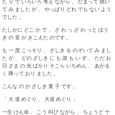
た り で いろいろ 考え ながら 、 だまって 聴い
て み ました が 、 やっぱり どれ でも ない よう
でした 。
たしかに どこ か で 、 ざ わ っ ざ わ っと ほう
き の 音 が きこえた のです 。
も 一 度 こっそり 、 ざしき を のぞいて み まし
た が 、 どの ざしき に も 誰 も い ず 、 ただ お
日 さま の 光 ばかり そこら いちめん 、 あかる
く 降って おり ました 。
こんな の が ざしき 童 子 です 。
「 大 道 めぐり 、 大道 めぐり 」
一生 けん命 、 こう 叫び ながら 、 ちょうど 十