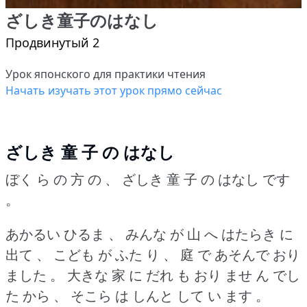
ざしき童子のはなし
Продвинутый 2
Урок японского для практики чтения
Начать изучать этот урок прямо сейчас
ざしき 童 子 の はなし
ぼく ら の 方 の 、 ざしき 童 子 の はなし です
。
あかるい ひるま 、 みんな が 山 へ はたらき に
出て 、 こども が ふた り 、 庭 で あそんで おり
ました 。
大きな 家 に だれ も おり ませ ん でし
た から 、 そこら は しんと して い ます 。