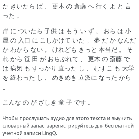
た きいたら ば 、 更木 の 斎藤 へ 行く よ と 言
った 。
岸 に ついたら 子供 は もう い ず 、 おら は 小
屋 の 入口 に こしかけて いた 。
夢 だ か なんだ
か わから ない 。
けれども きっと 本当だ 。
そ
れ から 笹 田 が おちぶれて 、 更木 の 斎藤 で
は 病気 も すっかり 直った し 、 むすこ も 大学
を 終わった し 、 めきめき 立派に なった から
」
こんな の が ざしき 童 子 です 。
Чтобы прослушать аудио для этого текста и выучить
словарный запас,
зарегистрируйтесь
для бесплатной
учетной записи LingQ.