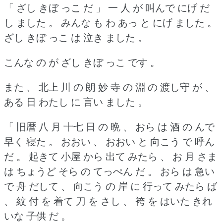
「 ざし きぼ っこ だ 」 一 人 が 叫んで にげ だ
し ました 。
みんな も わ あっ と にげ ました 。
ざし きぼ っこ は 泣き ました 。
こんな の が ざし きぼ っこ です 。
また 、 北上 川 の 朗 妙 寺 の 淵 の 渡し守 が 、
ある 日 わたし に 言い ました 。
「 旧暦 八 月 十七 日 の 晩 、 おら は 酒 の んで
早く 寝た 。
おおい 、 おおい と 向こう で 呼ん
だ 。
起きて 小屋 から 出て みたら 、 お 月 さま
は ちょうど そら の てっぺん だ 。
おら は 急い
で 舟 だして 、 向こう の 岸 に 行って みたら ば
、 紋 付 を 着て 刀 を さし 、 袴 を はいた きれ
いな 子供 だ 。