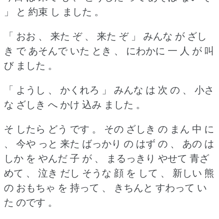
」 と 約束 し ました 。
「 おお 、 来た ぞ 、 来た ぞ 」 みんな が ざし
き で あそんで いた とき 、 にわかに 一 人 が 叫
び ました 。
「 ようし 、 かくれろ 」 みんな は 次 の 、 小さ
な ざしき へ かけ 込み ました 。
そ したら どう です 。
その ざしき の まん 中 に
、 今や っと 来た ばっかり の はず の 、 あの は
しか を やんだ 子 が 、 まるっきり やせて 青ざ
めて 、 泣き だし そうな 顔 を して 、 新しい 熊
の おもちゃ を 持って 、 きちんと すわって い
た のです 。