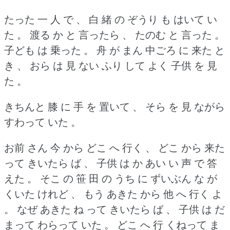
たった 一 人 で 、 白 緒 の ぞうり も はいて い
た 。
渡る か と 言ったら 、 たのむ と 言った 。
子ども は 乗った 。
舟 が まん 中ごろ に 来た と
き 、 おら は 見 ない ふり して よく 子供 を 見
た 。
きちんと 膝 に 手 を 置いて 、 そら を 見 ながら
すわって いた 。
お前 さん 今 から どこ へ 行く 、 どこ から 来た
って きいたら ば 、 子供 は か あい い 声 で 答
えた 。
そこ の 笹 田 の うち に ずいぶん な が
くいた けれど 、 もう あきた から 他 へ 行く よ
。
なぜ あきた ね って きいたら ば 、 子供 は だ
まって わらって いた 。
どこ へ 行 くねって ま