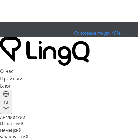
ИСТЕК
Отметьте Кубок
Extended Sale
Сэкономьте до 45%
О нас
Прайс-лист
Блог
ru
Английский
Испанский
Немецкий
Французский