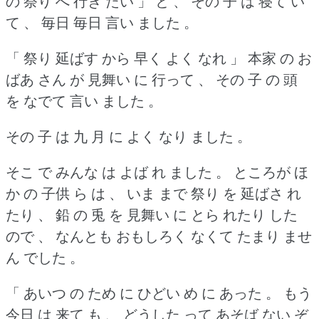
の 祭り へ 行き たい 」 と 、 その 子 は 寝て い
て 、 毎日 毎日 言い ました 。
「 祭り 延ばす から 早く よく なれ 」 本家 の お
ばあ さん が 見舞い に 行って 、 その 子 の 頭
を なでて 言い ました 。
その 子 は 九 月 に よく なり ました 。
そこ で みんな は よば れ ました 。
ところが ほ
か の 子供 ら は 、 いま まで 祭り を 延ばさ れ
たり 、 鉛 の 兎 を 見舞い に とら れたり した
ので 、 なんとも おもしろく なくて たまり ませ
ん でした 。
「 あいつ の ため に ひどい め に あった 。
もう
今日 は 来て も 、 どうした って あそば ない ぞ