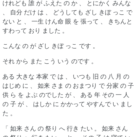
けれども 誰 が ふえた の か 、 とにかく みんな
、 自分 だけ は 、 どうしても ざし きぼ っこ で
ない と 、 一生 けん命 眼 を 張って 、 きちんと
すわって おり ました 。
こんな の が ざし きぼ っこ です 。
それ から また こう いう のです 。
ある 大きな 本家 で は 、 いつも 旧 の 八 月 の
はじめ に 、 如来 さま の おまつり で 分家 の 子
供 ら を よぶ のでした が 、 ある 年 その 一 人
の 子 が 、 はしか に かかって やすんで い まし
た 。
「 如来 さん の 祭り へ 行き たい 。
如来 さん