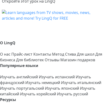
Откройте этот урок на LingQ
О LingQ
О нас
Прайс-лист
Контакты
Метод Стива
Для школ
Для
бизнеса
Для библиотек
Отзывы
Магазин подарков
Популярные языки
Изучать английский
Изучать испанский
Изучать
французский
Изучать немецкий
Изучать итальянский
Изучать португальский
Изучать японский
Изучать
китайский
Изучать корейский
Изучать русский
Ресурсы