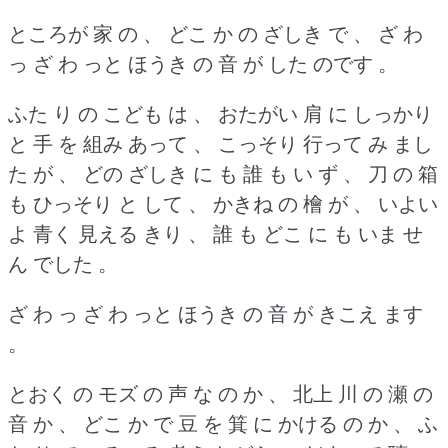
ところが 家 の 、 どこ か の ざしき で 、 ざ わ
っ ざ わ っと ほうき の 音 が した のです 。
ふた り の こども は 、 おたがい 肩 に しっかり
と 手 を 組み あって 、 こっそり 行って み まし
た が 、 どの ざしき に も 誰 も い ず 、 刀 の 箱
も ひっそり と して 、 かきね の 檜 が 、 いよい
よ 青く 見える きり 、 誰 も どこ に も いま せ
ん でした 。
ざ わ っ ざ わ っと ほうき の 音 が きこえ ます
。
とおく の モズ の 声 な の か 、 北上 川 の 瀬 の
音 か 、 どこ か で 豆 を 箕 に かける の か 、 ふ