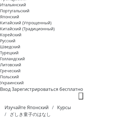
Итальянский
Португальский
Японский
Китайский (Упрощенный)
Китайский (Традиционный)
Корейский
Русский
Шведский
Турецкий
Голландский
Литовский
Греческий
Польский
Украинский
Вход
Зарегистрироваться бесплатно
Изучайте Японский
Курсы
ざしき童子のはなし