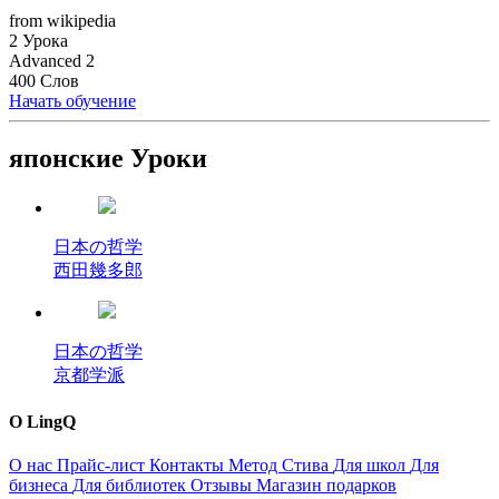
from wikipedia
2 Урока
Advanced 2
400 Слов
Начать обучение
японские Уроки
日本の哲学
西田幾多郎
日本の哲学
京都学派
О LingQ
О нас
Прайс-лист
Контакты
Метод Стива
Для школ
Для
бизнеса
Для библиотек
Отзывы
Магазин подарков