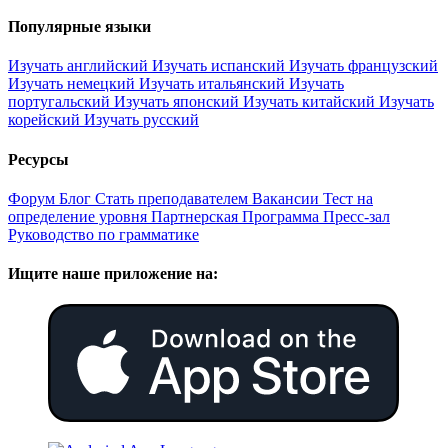
Популярные языки
Изучать английский
Изучать испанский
Изучать французский
Изучать немецкий
Изучать итальянский
Изучать
португальский
Изучать японский
Изучать китайский
Изучать
корейский
Изучать русский
Ресурсы
Форум
Блог
Стать преподавателем
Вакансии
Тест на
определение уровня
Партнерская Программа
Пресс-зал
Руководство по грамматике
Ищите наше приложение на: