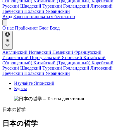
(Упрощенный)
Китайский (Традиционный)
Корейский
Русский
Шведский
Турецкий
Голландский
Литовский
Греческий
Польский
Украинский
Вход
Зарегистрироваться бесплатно
О нас
Прайс-лист
Блог
Вход
ru
Английский
Испанский
Немецкий
Французский
Итальянский
Португальский
Японский
Китайский
(Упрощенный)
Китайский (Традиционный)
Корейский
Русский
Шведский
Турецкий
Голландский
Литовский
Греческий
Польский
Украинский
Изучайте Японский
Курсы
日本の哲学
日本の哲学