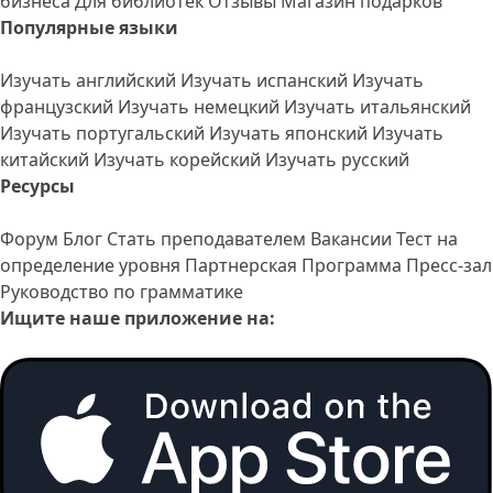
бизнеса
Для библиотек
Отзывы
Магазин подарков
Популярные языки
Изучать английский
Изучать испанский
Изучать
французский
Изучать немецкий
Изучать итальянский
Изучать португальский
Изучать японский
Изучать
китайский
Изучать корейский
Изучать русский
Ресурсы
Форум
Блог
Стать преподавателем
Вакансии
Тест на
определение уровня
Партнерская Программа
Пресс-зал
Руководство по грамматике
Ищите наше приложение на: