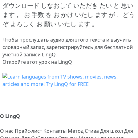
ダウンロード しなおして いただき たい と 思い
ます 。
お 手数 を お かけ いたし ます が 、どう
ぞ よろしく お 願い いたし ます 。
Чтобы прослушать аудио для этого текста и выучить
словарный запас,
зарегистрируйтесь
для бесплатной
учетной записи LingQ.
Откройте этот урок на LingQ
О LingQ
О нас
Прайс-лист
Контакты
Метод Стива
Для школ
Для