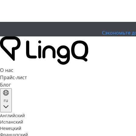
ИСТЕК
Отметьте Кубок
Extended Sale
Сэкономьте д
О нас
Прайс-лист
Блог
ru
Английский
Испанский
Немецкий
Французский