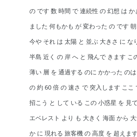
の です 数 時間 で 連続性 の 幻想 は 
ました 何もかも が 変わった の です 朝 
今や それ は 太陽 と 並ぶ 大きさ に 
半島 近く の 岸 へ と 飛んで きます この
薄い 層 を 通過する のに かかった のは
の 約 60 倍 の 速さ で 突入します ここ
招こう と して いる この 小惑星 を 見
エベレスト より も 大きく 海面 から 大気
か に 現れる 旅客機 の 高度 を 超えま