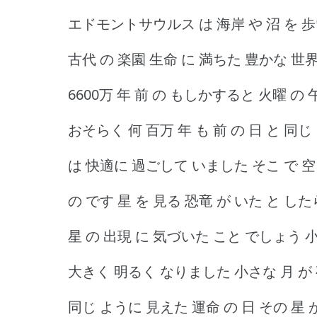
エドモントサウルス は 海岸 や 沼 を
古代 の 楽園 生命 に 満ちた 豊かな 世
6600万 年 前 の もしかすると 火曜 の 午
おそらく 何 百万 年 も 前 の 日 と 同じ
は 快適に 過ごして いました そこ で 空
の です 星 を 見る 恐竜 が いた と し
星 の 出現 に 気づいた こと でしょう 
大きく 明るく なりました 小さな 月 が 
同じ ように 見えた 運命 の 日 その 星 