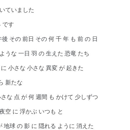
 歩いていました
界 です
後 その 前日 その 何 千 年 も 前 の 日
 ような 一日 羽 の 生えた 恐竜 たち
 に 小さな 小さな 異変 が 起きた
たら 新たな
小さな 点 が 何 週間 も かけて 少しずつ
夜空 に 浮かぶ いつも と
が 地球 の 影 に 隠れる ように 消えた