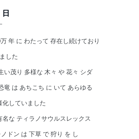
 日
す
500万 年 に わたって 存在し続けており
れました
 生い茂り 多様な 木々 や 花々 シダ
 恐竜 は あちこち に いて あらゆる
 多様化していました
 有名な ティラノサウルスレックス
ドン は 下草 で 狩り を し