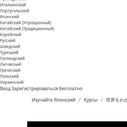
Итальянский
Португальский
Японский
Китайский (Упрощенный)
Китайский (Традиционный)
Корейский
Русский
Шведский
Турецкий
Голландский
Литовский
Греческий
Польский
Украинский
Вход
Зарегистрироваться бесплатно
Изучайте Японский
Курсы
世界をわかり