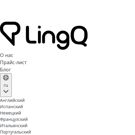
О нас
Прайс-лист
Блог
ru
Английский
Испанский
Немецкий
Французский
Итальянский
Португальский