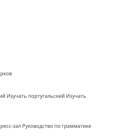
арков
кий
Изучать португальский
Изучать
ресс-зал
Руководство по грамматике