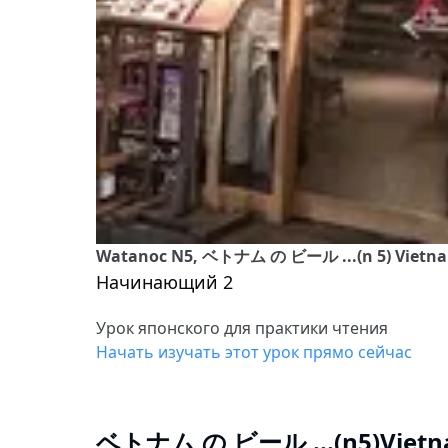
Watanoc N5, ベトナム の ビール ...(n 5) Vietna
Начинающий 2
Урок японского для практики чтения
Начать изучать этот урок прямо сейчас
ベトナム の ビール ...(n5)Vietn