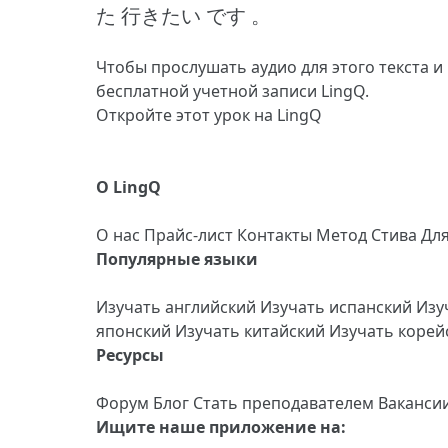
た 行きたい です 。
Чтобы прослушать аудио для этого текста и
бесплатной учетной записи LingQ.
Откройте этот урок на LingQ
О LingQ
О нас
Прайс-лист
Контакты
Метод Стива
Дл
Популярные языки
Изучать английский
Изучать испанский
Изу
японский
Изучать китайский
Изучать коре
Ресурсы
Форум
Блог
Стать преподавателем
Ваканси
Ищите наше приложение на: