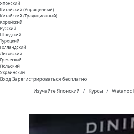
Японский
Китайский (Упрощенный)
Китайский (Традиционный)
Корейский
Русский
Шведский
Турецкий
Голландский
Литовский
Греческий
Польский
Украинский
Вход
Зарегистрироваться бесплатно
Изучайте Японский
Курсы
Watanoc 