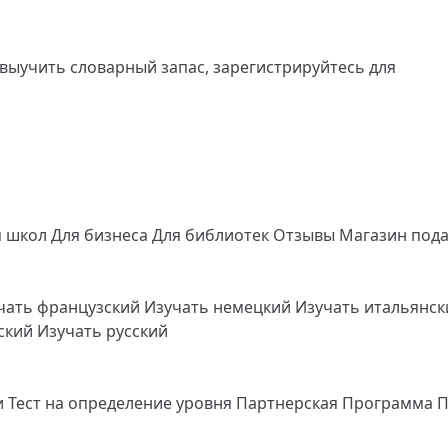
 выучить словарный запас,
зарегистрируйтесь
для
я школ
Для бизнеса
Для библиотек
Отзывы
Магазин под
чать французский
Изучать немецкий
Изучать итальянс
йский
Изучать русский
и
Тест на определение уровня
Партнерская Программа
П