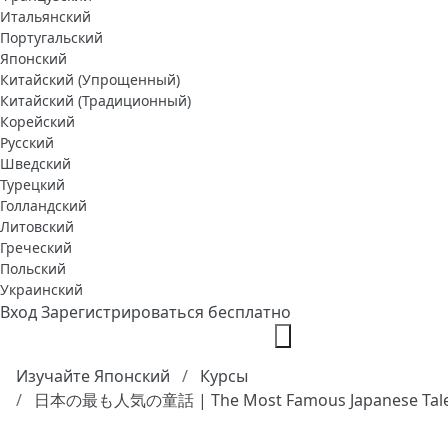
Итальянский
Португальский
Японский
Китайский (Упрощенный)
Китайский (Традиционный)
Корейский
Русский
Шведский
Турецкий
Голландский
Литовский
Греческий
Польский
Украинский
Вход
Зарегистрироваться бесплатно
Изучайте Японский
Курсы
日本の最も人気の童話 | The Most Famous Japanese Tal