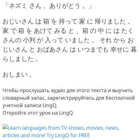
「ネズミ さん 、ありがとう 。」
おじいさん は 箱 を 持って 家 に 帰りました 。
家 で 箱 を あけて みる と 、箱 の 中 に は たく
さんの 小判 が 入って いました 。
それ から お
じいさん と おばあさん は いつまでも 幸せに 暮
らしました 。
おしまい 。
Чтобы прослушать аудио для этого текста и выучить
словарный запас,
зарегистрируйтесь
для бесплатной
учетной записи LingQ.
Откройте этот урок на LingQ