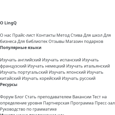
О LingQ
О нас
Прайс-лист
Контакты
Метод Стива
Для школ
Для
бизнеса
Для библиотек
Отзывы
Магазин подарков
Популярные языки
Изучать английский
Изучать испанский
Изучать
французский
Изучать немецкий
Изучать итальянский
Изучать португальский
Изучать японский
Изучать
китайский
Изучать корейский
Изучать русский
Ресурсы
Форум
Блог
Стать преподавателем
Вакансии
Тест на
определение уровня
Партнерская Программа
Пресс-зал
Руководство по грамматике