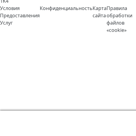
1K4
Условия
Конфиденциальность
Карта
Правила
Предоставления
сайта
обработки
Услуг
файлов
«cookie»
Мы используем cookie-файлы, чтобы сделать работу
LingQ лучше. Находясь на нашем сайте, вы
соглашаетесь на наши
правила обработки файлов