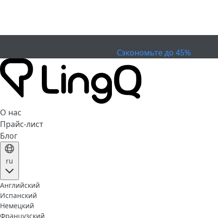
ИСТЕК
Отметьте Кубок
Extended Sale
Сэкономьте до 45%
О нас
Прайс-лист
Блог
ru
Английский
Испанский
Немецкий
Французский