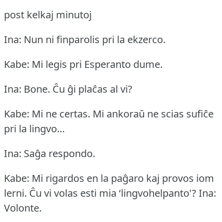
post kelkaj minutoj
Ina: Nun ni finparolis pri la ekzerco.
Kabe: Mi legis pri Esperanto dume.
Ina: Bone.
Ĉu ĝi plaĉas al vi?
Kabe: Mi ne certas.
Mi ankoraŭ ne scias sufiĉe
pri la lingvo…
Ina: Saĝa respondo.
Kabe: Mi rigardos en la paĝaro kaj provos iom
lerni.
Ĉu vi volas esti mia ‘lingvohelpanto'?
Ina:
Volonte.