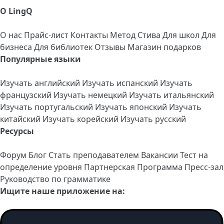
О LingQ
О нас
Прайс-лист
Контакты
Метод Стива
Для школ
Для
бизнеса
Для библиотек
Отзывы
Магазин подарков
Популярные языки
Изучать английский
Изучать испанский
Изучать
французский
Изучать немецкий
Изучать итальянский
Изучать португальский
Изучать японский
Изучать
китайский
Изучать корейский
Изучать русский
Ресурсы
Форум
Блог
Стать преподавателем
Вакансии
Тест на
определение уровня
Партнерская Программа
Пресс-зал
Руководство по грамматике
Ищите наше приложение на: