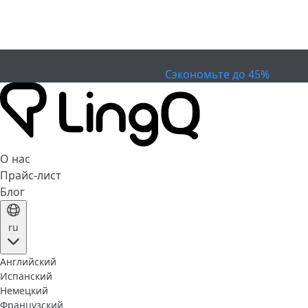
ИСТЕК
Отметьте Кубок
Extended Sale
Сэкономьте до 45%
О нас
Прайс-лист
Блог
ru
Английский
Испанский
Немецкий
Французский