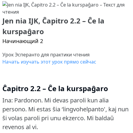
Jen nia IJK, Ĉapitro 2.2 – Ĉe la
kurspaĝaro
Начинающий 2
Урок Эсперанто для практики чтения
Начать изучать этот урок прямо сейчас
Ĉapitro 2.2 – Ĉe la kurspaĝaro
Ina: Pardonon.
Mi devas paroli kun alia
persono.
Mi estas ŝia ‘lingvohelpanto', kaj nun
ŝi volas paroli pri unu ekzerco.
Mi baldaŭ
revenos al vi.