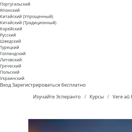
Португальский
Японский
Китайский (Упрощенный)
Китайский (Традиционный)
Корейский
Русский
Шведский
Турецкий
Голландский
Литовский
Греческий
Польский
Украинский
Вход
Зарегистрироваться бесплатно
Изучайте Эсперанто
Курсы
Vere aŭ 