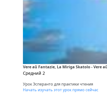
Vere aŭ Fantazie, La Miriga Skatolo - Vere a
Средний 2
Урок Эсперанто для практики чтения
Начать изучать этот урок прямо сейчас