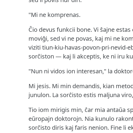
"Mi ne komprenas.
Ĉio devus funkcii bone.
Vi ŝajne estas
moviĝi, sed vi ne povas, kaj mi ne kom
viziti tiun-kiu-havas-povon-pri-nevid-eb
sorĉiston — kaj li akceptis, ke ni iru kun
"Nun ni vidos ion interesan," la doktoro
Mi jesis.
Mi min demandis, kian metodon
junulon.
La sorĉisto estis maljuna viro
Tio iom mirigis min, ĉar mia antaŭa spe
eŭropajn doktorojn.
Nia kunulo rakont
sorĉisto diris kaj faris nenion.
Fine li e