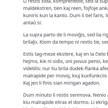
Li restis sida, kompreneble, sed la su
maldekstren, tien kaj reen, fojfoje a
kuniris kun la kanto.
Dum li tiel faris,
antaŭ si.
La supra parto de li moviĝis, sed lia ri
brilaĵo.
Kiom da tempo ni restis tie, s
Estis tag-meze ekstere, kaj en la ĉielo
hejmo, kie ni sidis, oni povus pensi, 
videblis: nur tiu brila dudek-flanka afe
malrapide per movoj, kiuj kunfunkciis
Kaj jen li finis sian mirigan agadon.
Dum minuto li restis senmova.
Nenio 
kiu malrapide eliras el dormo.
Li ekrig