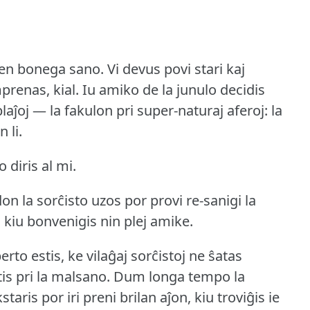
 en bonega sano.
Vi devus povi stari kaj
prenas, kial.
Iu amiko de la junulo decidis
laĵoj — la fakulon pri super-naturaj aferoj: la
 li.
 diris al mi.
 la sorĉisto uzos por provi re-sanigi la
, kiu bonvenigis nin plej amike.
rto estis, ke vilaĝaj sorĉistoj ne ŝatas
is pri la malsano.
Dum longa tempo la
kstaris por iri preni brilan aĵon, kiu troviĝis ie