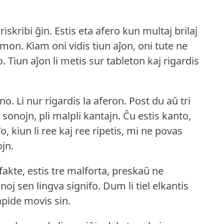
iskribi ĝin.
Estis eta afero kun multaj brilaj
ormon.
Kiam oni vidis tiun aĵon, oni tute ne
o.
Tiun aĵon li metis sur tableton kaj rigardis
ano.
Li nur rigardis la aferon.
Post du aŭ tri
 sonojn, pli malpli kantajn.
Ĉu estis kanto,
, kiun li ree kaj ree ripetis, mi ne povas
ojn.
fakte, estis tre malforta, preskaŭ ne
onoj sen lingva signifo.
Dum li tiel elkantis
apide movis sin.