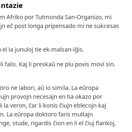
antazie
en Afriko por Tutmonda San-Organizo, mi
iujn eĉ post longa pripensado mi ne sukcesas
 el la junuloj tie ek-malsan-iĝis.
i falis.
Kaj li preskaŭ ne plu povis movi sin.
ro ne labori, aŭ io simila.
La eŭropa
 ĉiujn provojn necesajn en tia okazo por
i la veron, ĉar li konis ĉiujn eblecojn kaj
n.
La eŭropa doktoro faris multajn
, stude, rigardis ĉion en li el ĉiuj flankoj,