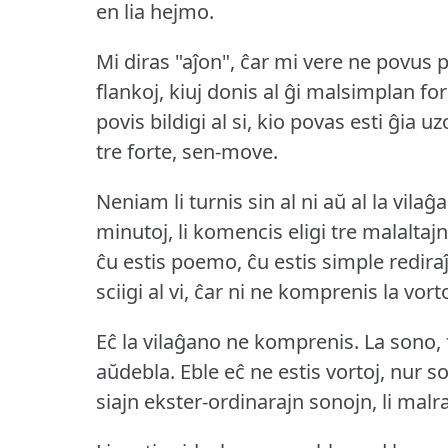
en lia hejmo.
Mi diras "aĵon", ĉar mi vere ne povus pr
flankoj, kiuj donis al ĝi malsimplan f
povis bildigi al si, kio povas esti ĝia uz
tre forte, sen-move.
Neniam li turnis sin al ni aŭ al la vilaĝ
minutoj, li komencis eligi tre malaltajn
ĉu estis poemo, ĉu estis simple rediraĵo
sciigi al vi, ĉar ni ne komprenis la vort
Eĉ la vilaĝano ne komprenis.
La sono, 
aŭdebla.
Eble eĉ ne estis vortoj, nur s
siajn ekster-ordinarajn sonojn, li malr