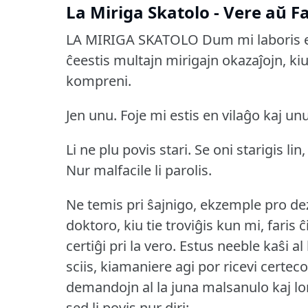
La Miriga Skatolo - Vere aŭ F
LA MIRIGA SKATOLO
Dum mi laboris 
ĉeestis multajn mirigajn okazaĵojn, k
kompreni.
Jen unu.
Foje mi estis en vilaĝo kaj unu
Li ne plu povis stari.
Se oni starigis lin, l
Nur malfacile li parolis.
Ne temis pri ŝajnigo, ekzemple pro dezi
doktoro, kiu tie troviĝis kun mi, faris
certiĝi pri la vero.
Estus neeble kaŝi al l
sciis, kiamaniere agi por ricevi certeco
demandojn al la juna malsanulo kaj longe
sed li povis nur diri: