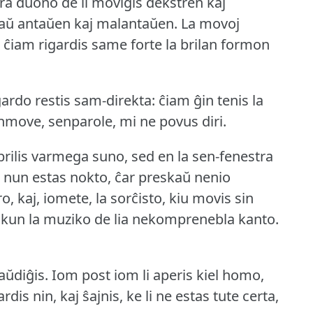
pra duono de li moviĝis dekstren kaj
nkaŭ antaŭen kaj malantaŭen.
La movoj
 li ĉiam rigardis same forte la brilan formon
gardo restis sam-direkta: ĉiam ĝin tenis la
enmove, senparole, mi ne povus diri.
 brilis varmega suno, sed en la sen-fenestra
ke nun estas nokto, ĉar preskaŭ nenio
ro, kaj, iomete, la sorĉisto, kiu movis sin
 kun la muziko de lia nekomprenebla kanto.
aŭdiĝis.
Iom post iom li aperis kiel homo,
ardis nin, kaj ŝajnis, ke li ne estas tute certa,