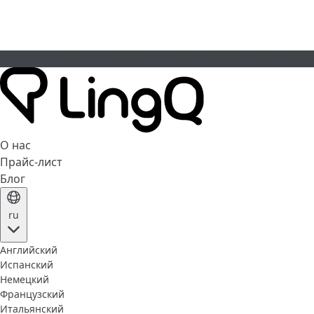
Celebrate the Cup
Специальное предложени
О нас
Прайс-лист
Блог
ru
Английский
Испанский
Немецкий
Французский
Итальянский