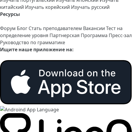
Изучать португальский
Изучать японский
Изучать
китайский
Изучать корейский
Изучать русский
Ресурсы
Форум
Блог
Стать преподавателем
Вакансии
Тест на
определение уровня
Партнерская Программа
Пресс-зал
Руководство по грамматике
Ищите наше приложение на: