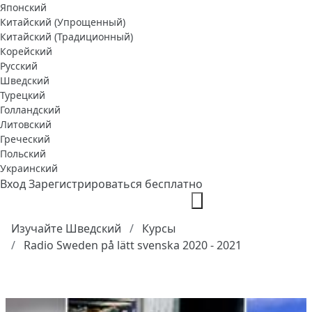
Японский
Китайский (Упрощенный)
Китайский (Традиционный)
Корейский
Русский
Шведский
Турецкий
Голландский
Литовский
Греческий
Польский
Украинский
Вход
Зарегистрироваться бесплатно
Изучайте Шведский
Курсы
Radio Sweden på lätt svenska 2020 - 2021