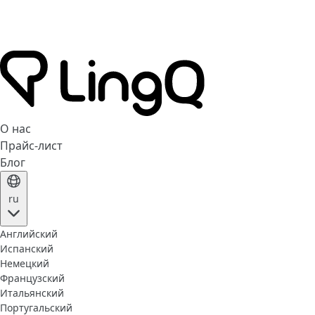
О нас
Прайс-лист
Блог
ru
Английский
Испанский
Немецкий
Французский
Итальянский
Португальский