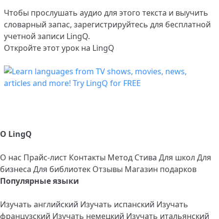
Чтобы прослушать аудио для этого текста и выучить
словарный запас,
зарегистрируйтесь
для бесплатной
учетной записи LingQ.
Откройте этот урок на LingQ
О LingQ
О нас
Прайс-лист
Контакты
Метод Стива
Для школ
Для
бизнеса
Для библиотек
Отзывы
Магазин подарков
Популярные языки
Изучать английский
Изучать испанский
Изучать
французский
Изучать немецкий
Изучать итальянский