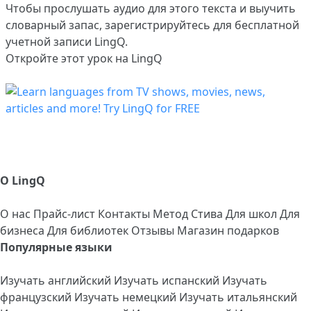
Чтобы прослушать аудио для этого текста и выучить
словарный запас,
зарегистрируйтесь
для бесплатной
учетной записи LingQ.
Откройте этот урок на LingQ
О LingQ
О нас
Прайс-лист
Контакты
Метод Стива
Для школ
Для
бизнеса
Для библиотек
Отзывы
Магазин подарков
Популярные языки
Изучать английский
Изучать испанский
Изучать
французский
Изучать немецкий
Изучать итальянский