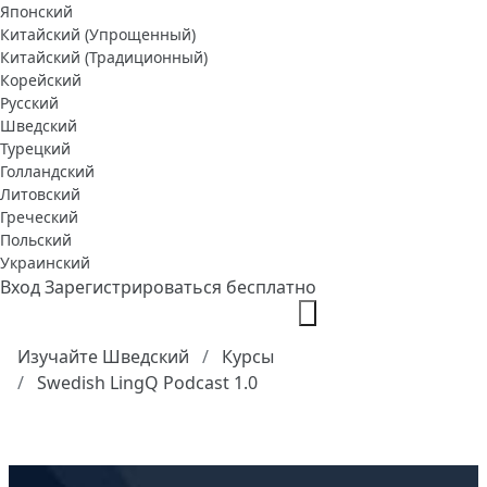
Японский
Китайский (Упрощенный)
Китайский (Традиционный)
Корейский
Русский
Шведский
Турецкий
Голландский
Литовский
Греческий
Польский
Украинский
Вход
Зарегистрироваться бесплатно
Изучайте Шведский
Курсы
Swedish LingQ Podcast 1.0