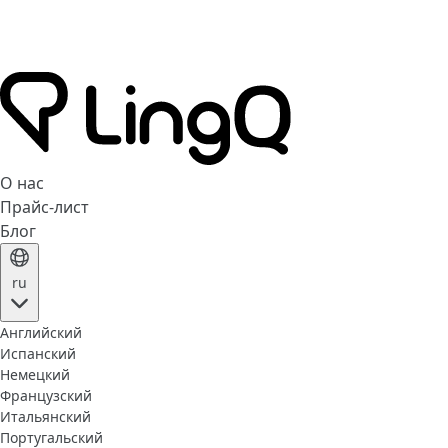
О нас
Прайс-лист
Блог
ru
Английский
Испанский
Немецкий
Французский
Итальянский
Португальский