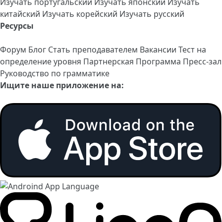
Изучать португальский
Изучать японский
Изучать
китайский
Изучать корейский
Изучать русский
Ресурсы
Форум
Блог
Стать преподавателем
Вакансии
Тест на
определение уровня
Партнерская Программа
Пресс-зал
Руководство по грамматике
Ищите наше приложение на: