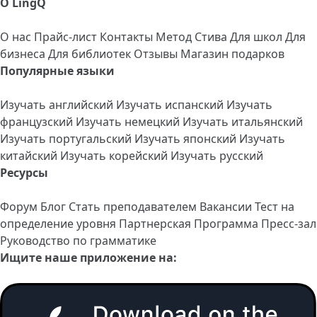
О LingQ
О нас
Прайс-лист
Контакты
Метод Стива
Для школ
Для
бизнеса
Для библиотек
Отзывы
Магазин подарков
Популярные языки
Изучать английский
Изучать испанский
Изучать
французский
Изучать немецкий
Изучать итальянский
Изучать португальский
Изучать японский
Изучать
китайский
Изучать корейский
Изучать русский
Ресурсы
Форум
Блог
Стать преподавателем
Вакансии
Тест на
определение уровня
Партнерская Программа
Пресс-зал
Руководство по грамматике
Ищите наше приложение на: