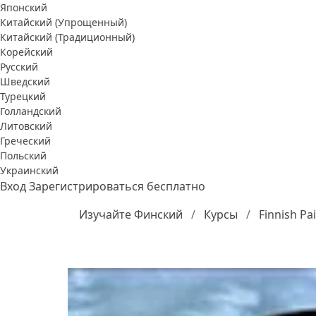
Японский
Китайский (Упрощенный)
Китайский (Традиционный)
Корейский
Русский
Шведский
Турецкий
Голландский
Литовский
Греческий
Польский
Украинский
Вход
Зарегистрироваться бесплатно
Изучайте Финский
Курсы
Finnish Pai