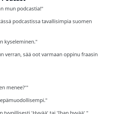
an mun podcastia!"
tässä podcastissa tavallisimpia suomen
n kyseleminen."
un verran, sää oot varmaan oppinu fraasin
ten menee?'"
a epämuodollisempi."
 tyypillisesti 'Hyvää' tai 'Ihan hyvää'."