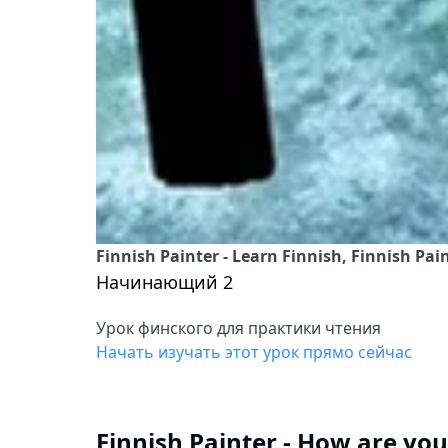
Finnish Painter - Learn Finnish, Finnish Pai
Начинающий 2
Урок финского для практики чтения
Начать изучать этот урок прямо сейчас
Finnish Painter - How are yo