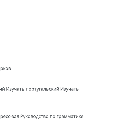
арков
кий
Изучать португальский
Изучать
ресс-зал
Руководство по грамматике