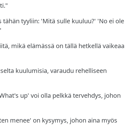
i."
tähän tyyliin: 'Mitä sulle kuuluu?'
'No ei ole
"
iitä, mikä elämässä on tällä hetkellä vaikeaa
iselta kuulumisia, varaudu rehelliseen
'What's up' voi olla pelkkä tervehdys, johon
iten menee' on kysymys, johon aina myös