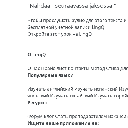
"Nähdään seuraavassa jaksossa!"
Чтобы прослушать аудио для этого текста и
бесплатной учетной записи LingQ.
Откройте этот урок на LingQ
О LingQ
О нас
Прайс-лист
Контакты
Метод Стива
Дл
Популярные языки
Изучать английский
Изучать испанский
Изу
японский
Изучать китайский
Изучать коре
Ресурсы
Форум
Блог
Стать преподавателем
Ваканси
Ищите наше приложение на: