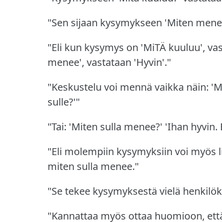
"Sen sijaan kysymykseen 'Miten mene
"Eli kun kysymys on 'MiTÄ kuuluu', vas
menee', vastataan 'Hyvin'."
"Keskustelu voi mennä vaikka näin: 'Mi
sulle?'"
"Tai: 'Miten sulla menee?'
'Ihan hyvin.
"Eli molempiin kysymyksiin voi myös li
miten sulla menee."
"Se tekee kysymyksestä vielä henkil
"Kannattaa myös ottaa huomioon, että