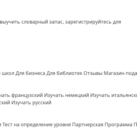
 выучить словарный запас,
зарегистрируйтесь
для
я школ
Для бизнеса
Для библиотек
Отзывы
Магазин под
чать французский
Изучать немецкий
Изучать итальянс
йский
Изучать русский
и
Тест на определение уровня
Партнерская Программа
П