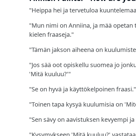
"Heippa hei ja tervetuloa kuuntelema
"Mun nimi on Anniina, ja mää opetan 
kielen fraaseja."
"Tämän jakson aiheena on kuulumiste
"Jos sää oot opiskellu suomea jo jonk
'Mitä kuuluu?'"
"Se on hyvä ja käyttökelpoinen fraasi."
"Toinen tapa kysyä kuulumisia on 'Mi
"Sen sävy on aavistuksen kevyempi j
"Kysymykseen 'Mitä kuuluu?'
vastataan