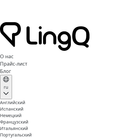
О нас
Прайс-лист
Блог
ru
Английский
Испанский
Немецкий
Французский
Итальянский
Португальский