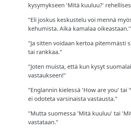
kysymykseen 'Mitä kuuluu?' rehellisest
"Eli joskus keskustelu voi mennä myös 
kehumista.
Aika kamalaa oikeastaan.'
"Ja sitten voidaan kertoa pitemmästi s
tai rankkaa."
"Joten muista, että kun kysyt suomala
vastaukseen!"
"Englannin kielessä 'How are you' tai 
ei odoteta varsinaista vastausta."
"Mutta suomessa 'Mitä kuuluu' tai 'M
vastataan."