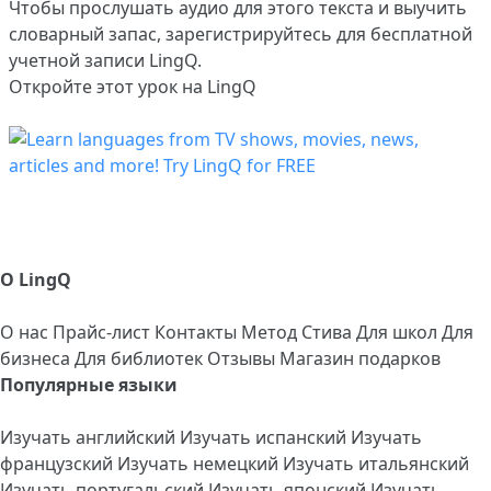
Чтобы прослушать аудио для этого текста и выучить
словарный запас,
зарегистрируйтесь
для бесплатной
учетной записи LingQ.
Откройте этот урок на LingQ
О LingQ
О нас
Прайс-лист
Контакты
Метод Стива
Для школ
Для
бизнеса
Для библиотек
Отзывы
Магазин подарков
Популярные языки
Изучать английский
Изучать испанский
Изучать
французский
Изучать немецкий
Изучать итальянский
Изучать португальский
Изучать японский
Изучать