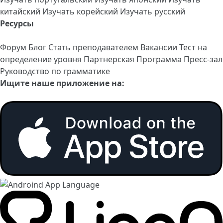
китайский
Изучать корейский
Изучать русский
Ресурсы
Форум
Блог
Стать преподавателем
Вакансии
Тест на
определение уровня
Партнерская Программа
Пресс-зал
Руководство по грамматике
Ищите наше приложение на: