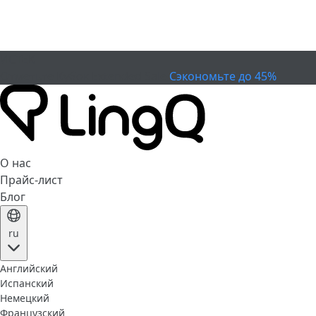
ИСТЕК
Отметьте Кубок
Extended Sale
Сэкономьте до 45%
О нас
Прайс-лист
Блог
ru
Английский
Испанский
Немецкий
Французский