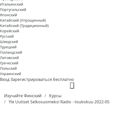
Итальянский
Португальский
Японский
Китайский (Упрощенный)
Китайский (Традиционный)
Корейский
Русский
Шведский
Турецкий
Голландский
Литовский
Греческий
Польский
Украинский
Вход
Зарегистрироваться бесплатно
Изучайте Финский
Курсы
Yle Uutiset Selkosuomeksi Radio - toukokuu 2022-05