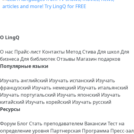
О LingQ
О нас
Прайс-лист
Контакты
Метод Стива
Для школ
Для
бизнеса
Для библиотек
Отзывы
Магазин подарков
Популярные языки
Изучать английский
Изучать испанский
Изучать
французский
Изучать немецкий
Изучать итальянский
Изучать португальский
Изучать японский
Изучать
китайский
Изучать корейский
Изучать русский
Ресурсы
Форум
Блог
Стать преподавателем
Вакансии
Тест на
определение уровня
Партнерская Программа
Пресс-зал