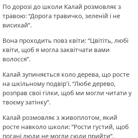
По дорозі до школи Калай розмовляє з
травою: “Дорога травичко, зеленій і не
висихай”.
Вона проходить повз квіти: “Цвітіть, любі
квіти, щоб я могла заквітчати вами
волосся”.
Калай зупиняється коло дерева, що росте
на шкільному подвір'ї.
“Любе дерево,
розправ свої гілки, щоб ми могли читати у
твоєму затінку”.
Калай розмовляє з живоплотом, який
росте навколо школи: “Рости густий, щоб
погані люди не могли сюди прийти”.