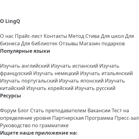
О LingQ
О нас
Прайс-лист
Контакты
Метод Стива
Для школ
Для
бизнеса
Для библиотек
Отзывы
Магазин подарков
Популярные языки
Изучать английский
Изучать испанский
Изучать
французский
Изучать немецкий
Изучать итальянский
Изучать португальский
Изучать японский
Изучать
китайский
Изучать корейский
Изучать русский
Ресурсы
Форум
Блог
Стать преподавателем
Вакансии
Тест на
определение уровня
Партнерская Программа
Пресс-зал
Руководство по грамматике
Ищите наше приложение на: