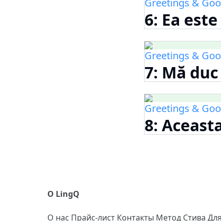
Greetings & Goo
6: Ea est
Greetings & Goo
7: Mă duc
Greetings & Goo
8: Aceast
О LingQ
О нас
Прайс-лист
Контакты
Метод Стива
Дл