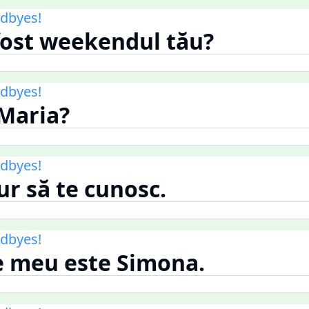
dbyes!
fost weekendul tău?
dbyes!
 Maria?
dbyes!
ur să te cunosc.
dbyes!
e meu este Simona.