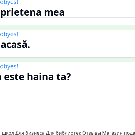
dbyes!
e prietena mea
dbyes!
 acasă.
dbyes!
a este haina ta?
я школ
Для бизнеса
Для библиотек
Отзывы
Магазин под