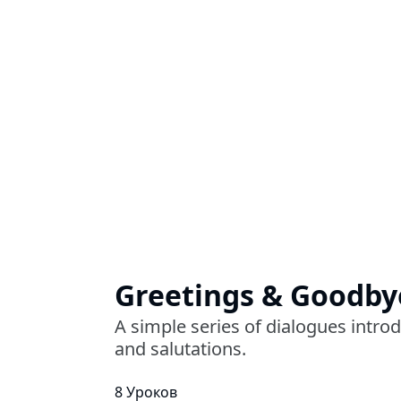
Greetings & Goodby
A simple series of dialogues int
and salutations.
8 Уроков