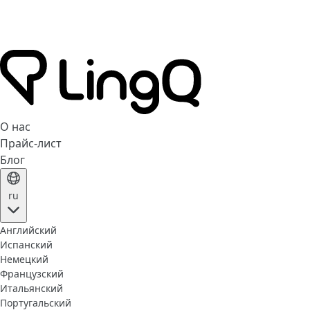
О нас
Прайс-лист
Блог
ru
Английский
Испанский
Немецкий
Французский
Итальянский
Португальский