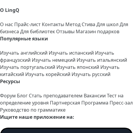
О LingQ
О нас
Прайс-лист
Контакты
Метод Стива
Для школ
Для
бизнеса
Для библиотек
Отзывы
Магазин подарков
Популярные языки
Изучать английский
Изучать испанский
Изучать
французский
Изучать немецкий
Изучать итальянский
Изучать португальский
Изучать японский
Изучать
китайский
Изучать корейский
Изучать русский
Ресурсы
Форум
Блог
Стать преподавателем
Вакансии
Тест на
определение уровня
Партнерская Программа
Пресс-зал
Руководство по грамматике
Ищите наше приложение на: