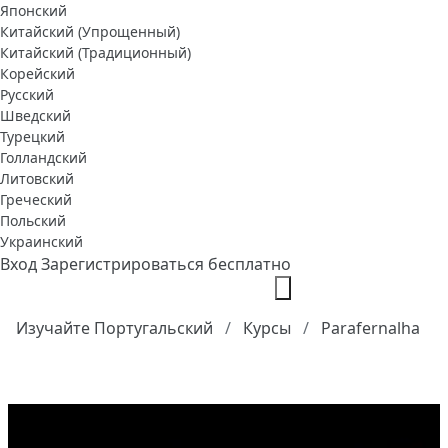
Японский
Китайский (Упрощенный)
Китайский (Традиционный)
Корейский
Русский
Шведский
Турецкий
Голландский
Литовский
Греческий
Польский
Украинский
Вход
Зарегистрироваться бесплатно
Изучайте Португальский
Курсы
Parafernalha