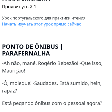
Продвинутый 1
Урок португальского для практики чтения
Начать изучать этот урок прямо сейчас
PONTO DE ÔNIBUS |
PARAFERNALHA
-Ah não, mané. Rogério Bebezão! -Que isso,
Maurição!
-Ô, moleque! -Saudades. Está sumido, hein,
rapaz?
Está pegando ônibus com o pessoal agora?