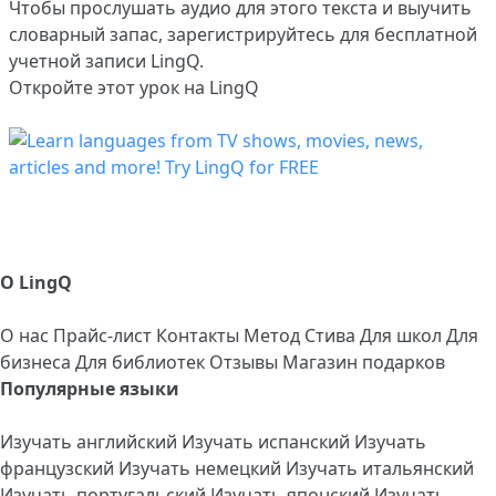
Чтобы прослушать аудио для этого текста и выучить
словарный запас,
зарегистрируйтесь
для бесплатной
учетной записи LingQ.
Откройте этот урок на LingQ
О LingQ
О нас
Прайс-лист
Контакты
Метод Стива
Для школ
Для
бизнеса
Для библиотек
Отзывы
Магазин подарков
Популярные языки
Изучать английский
Изучать испанский
Изучать
французский
Изучать немецкий
Изучать итальянский
Изучать португальский
Изучать японский
Изучать