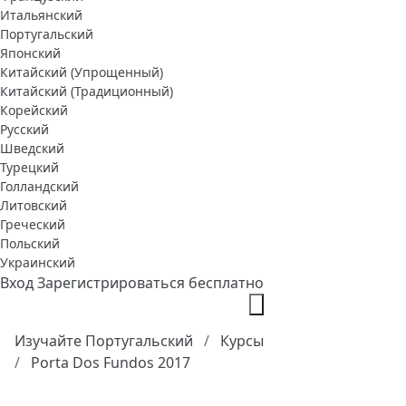
Итальянский
Португальский
Японский
Китайский (Упрощенный)
Китайский (Традиционный)
Корейский
Русский
Шведский
Турецкий
Голландский
Литовский
Греческий
Польский
Украинский
Вход
Зарегистрироваться бесплатно
Изучайте Португальский
Курсы
Porta Dos Fundos 2017