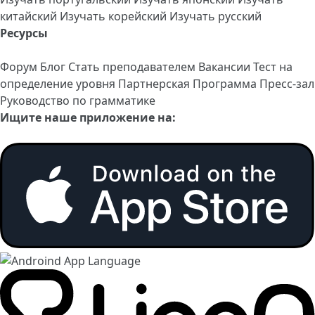
китайский
Изучать корейский
Изучать русский
Ресурсы
Форум
Блог
Стать преподавателем
Вакансии
Тест на
определение уровня
Партнерская Программа
Пресс-зал
Руководство по грамматике
Ищите наше приложение на: