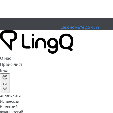
ИСТЕК
Отметьте Кубок
Extended Sale
Сэкономьте до 45%
О нас
Прайс-лист
Блог
ru
Английский
Испанский
Немецкий
Французский