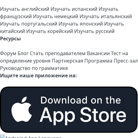
Изучать английский
Изучать испанский
Изучать
французский
Изучать немецкий
Изучать итальянский
Изучать португальский
Изучать японский
Изучать
китайский
Изучать корейский
Изучать русский
Ресурсы
Форум
Блог
Стать преподавателем
Вакансии
Тест на
определение уровня
Партнерская Программа
Пресс-зал
Руководство по грамматике
Ищите наше приложение на: