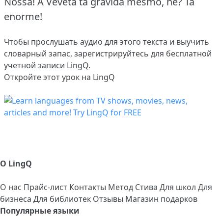
Nossa! A Veveta tá grávida mesmo, né? Tá
enorme!
Чтобы прослушать аудио для этого текста и выучить
словарный запас,
зарегистрируйтесь
для бесплатной
учетной записи LingQ.
Откройте этот урок на LingQ
О LingQ
О нас
Прайс-лист
Контакты
Метод Стива
Для школ
Для
бизнеса
Для библиотек
Отзывы
Магазин подарков
Популярные языки