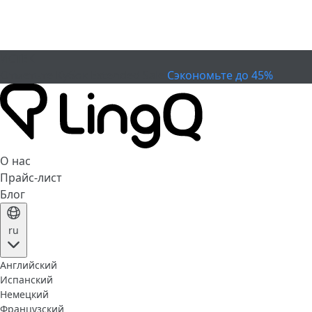
ИСТЕК
Отметьте Кубок
Extended Sale
Сэкономьте до 45%
О нас
Прайс-лист
Блог
ru
Английский
Испанский
Немецкий
Французский