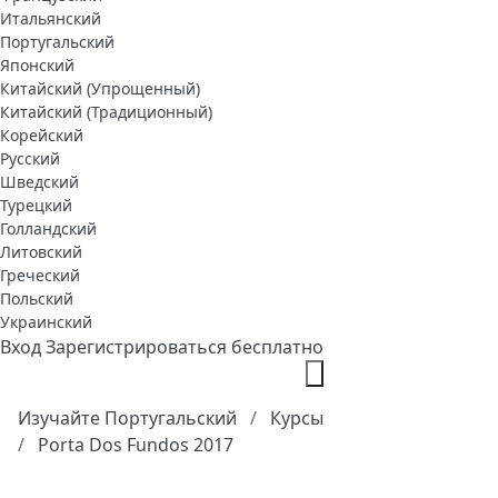
Итальянский
Португальский
Японский
Китайский (Упрощенный)
Китайский (Традиционный)
Корейский
Русский
Шведский
Турецкий
Голландский
Литовский
Греческий
Польский
Украинский
Вход
Зарегистрироваться бесплатно
Изучайте Португальский
Курсы
Porta Dos Fundos 2017