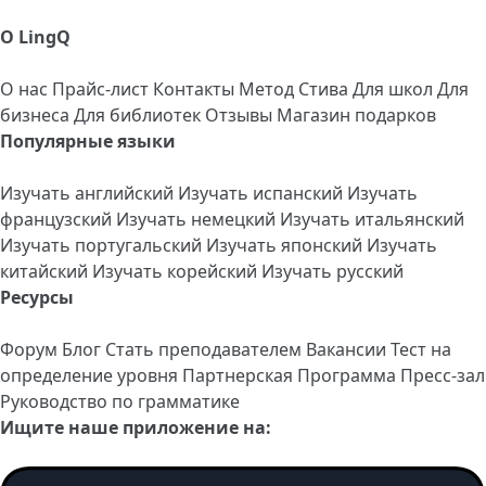
О LingQ
О нас
Прайс-лист
Контакты
Метод Стива
Для школ
Для
бизнеса
Для библиотек
Отзывы
Магазин подарков
Популярные языки
Изучать английский
Изучать испанский
Изучать
французский
Изучать немецкий
Изучать итальянский
Изучать португальский
Изучать японский
Изучать
китайский
Изучать корейский
Изучать русский
Ресурсы
Форум
Блог
Стать преподавателем
Вакансии
Тест на
определение уровня
Партнерская Программа
Пресс-зал
Руководство по грамматике
Ищите наше приложение на: