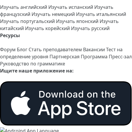
Изучать английский
Изучать испанский
Изучать
французский
Изучать немецкий
Изучать итальянский
Изучать португальский
Изучать японский
Изучать
китайский
Изучать корейский
Изучать русский
Ресурсы
Форум
Блог
Стать преподавателем
Вакансии
Тест на
определение уровня
Партнерская Программа
Пресс-зал
Руководство по грамматике
Ищите наше приложение на: