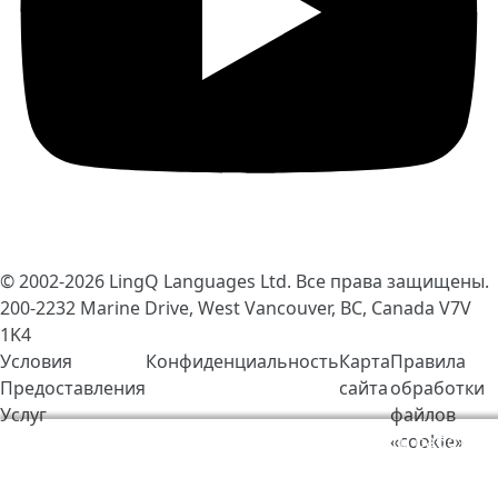
© 2002-2026
LingQ Languages Ltd.
Все права защищены.
200-2232 Marine Drive, West Vancouver, BC, Canada
V7V
1K4
Условия
Конфиденциальность
Карта
Правила
Предоставления
сайта
обработки
Услуг
файлов
«cookie»
Мы используем cookie-файлы, чтобы сделать работу
LingQ лучше. Находясь на нашем сайте, вы
соглашаетесь на наши
правила обработки файлов