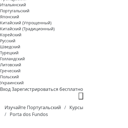
Итальянский
Португальский
Японский
Китайский (Упрощенный)
Китайский (Традиционный)
Корейский
Русский
Шведский
Турецкий
Голландский
Литовский
Греческий
Польский
Украинский
Вход
Зарегистрироваться бесплатно
Изучайте Португальский
Курсы
Porta dos Fundos