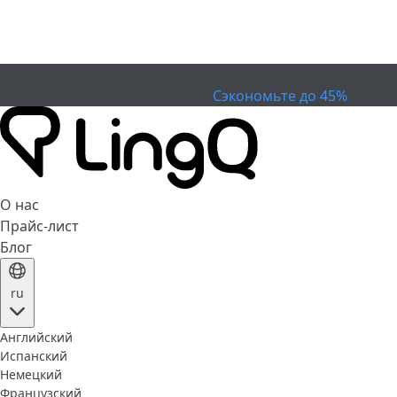
ИСТЕК
Отметьте Кубок
Extended Sale
Сэкономьте до 45%
О нас
Прайс-лист
Блог
ru
Английский
Испанский
Немецкий
Французский