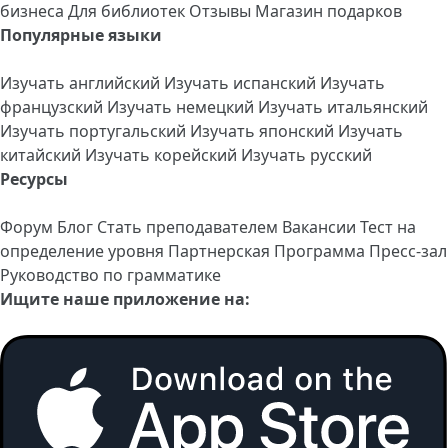
бизнеса
Для библиотек
Отзывы
Магазин подарков
Популярные языки
Изучать английский
Изучать испанский
Изучать
французский
Изучать немецкий
Изучать итальянский
Изучать португальский
Изучать японский
Изучать
китайский
Изучать корейский
Изучать русский
Ресурсы
Форум
Блог
Стать преподавателем
Вакансии
Тест на
определение уровня
Партнерская Программа
Пресс-зал
Руководство по грамматике
Ищите наше приложение на: