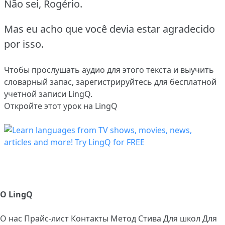
Não sei, Rogério.
Mas eu acho que você devia estar agradecido
por isso.
Чтобы прослушать аудио для этого текста и выучить
словарный запас,
зарегистрируйтесь
для бесплатной
учетной записи LingQ.
Откройте этот урок на LingQ
О LingQ
О нас
Прайс-лист
Контакты
Метод Стива
Для школ
Для