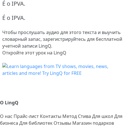
É o IPVA.
É o IPVA.
Чтобы прослушать аудио для этого текста и выучить
словарный запас,
зарегистрируйтесь
для бесплатной
учетной записи LingQ.
Откройте этот урок на LingQ
О LingQ
О нас
Прайс-лист
Контакты
Метод Стива
Для школ
Для
бизнеса
Для библиотек
Отзывы
Магазин подарков