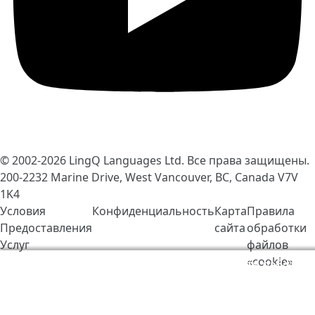
© 2002-2026
LingQ Languages Ltd.
Все права защищены.
200-2232 Marine Drive, West Vancouver, BC, Canada
V7V
1K4
Условия
Конфиденциальность
Карта
Правила
Предоставления
сайта
обработки
Услуг
файлов
«cookie»
Мы используем cookie-файлы, чтобы сделать работу
LingQ лучше. Находясь на нашем сайте, вы
соглашаетесь на наши
правила обработки файлов