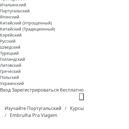
Итальянский
Португальский
Японский
Китайский (Упрощенный)
Китайский (Традиционный)
Корейский
Русский
Шведский
Турецкий
Голландский
Литовский
Греческий
Польский
Украинский
Вход
Зарегистрироваться бесплатно
Изучайте Португальский
Курсы
Embrulha Pra Viagem