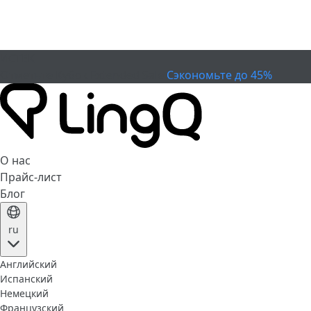
ИСТЕК
Отметьте Кубок
Extended Sale
Сэкономьте до 45%
О нас
Прайс-лист
Блог
ru
Английский
Испанский
Немецкий
Французский