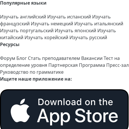
Популярные языки
Изучать английский
Изучать испанский
Изучать
французский
Изучать немецкий
Изучать итальянский
Изучать португальский
Изучать японский
Изучать
китайский
Изучать корейский
Изучать русский
Ресурсы
Форум
Блог
Стать преподавателем
Вакансии
Тест на
определение уровня
Партнерская Программа
Пресс-зал
Руководство по грамматике
Ищите наше приложение на: