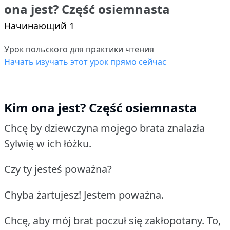
ona jest? Część osiemnasta
Начинающий 1
Урок польского для практики чтения
Начать изучать этот урок прямо сейчас
Kim ona jest? Część osiemnasta
Chcę by dziewczyna mojego brata znalazła
Sylwię w ich łóżku.
Czy ty jesteś poważna?
Chyba żartujesz!
Jestem poważna.
Chcę, aby mój brat poczuł się zakłopotany.
To,