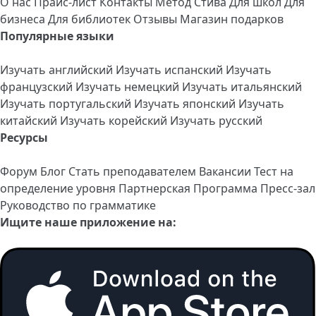
О нас
Прайс-лист
Контакты
Метод Стива
Для школ
Для
бизнеса
Для библиотек
Отзывы
Магазин подарков
Популярные языки
Изучать английский
Изучать испанский
Изучать
французский
Изучать немецкий
Изучать итальянский
Изучать португальский
Изучать японский
Изучать
китайский
Изучать корейский
Изучать русский
Ресурсы
Форум
Блог
Стать преподавателем
Вакансии
Тест на
определение уровня
Партнерская Программа
Пресс-зал
Руководство по грамматике
Ищите наше приложение на: