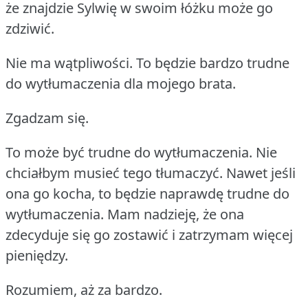
że znajdzie Sylwię w swoim łóżku może go
zdziwić.
Nie ma wątpliwości.
To będzie bardzo trudne
do wytłumaczenia dla mojego brata.
Zgadzam się.
To może być trudne do wytłumaczenia.
Nie
chciałbym musieć tego tłumaczyć.
Nawet jeśli
ona go kocha, to będzie naprawdę trudne do
wytłumaczenia.
Mam nadzieję, że ona
zdecyduje się go zostawić i zatrzymam więcej
pieniędzy.
Rozumiem, aż za bardzo.