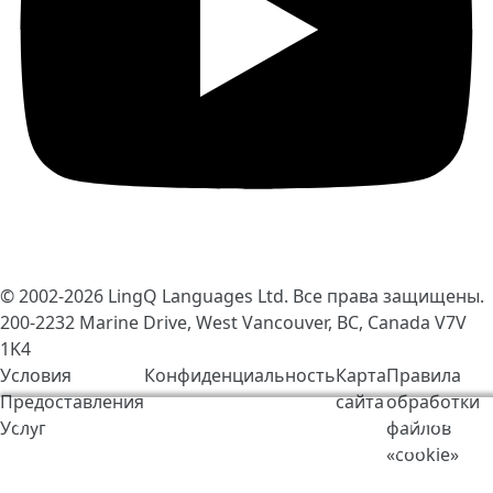
© 2002-2026
LingQ Languages Ltd.
Все права защищены.
200-2232 Marine Drive, West Vancouver, BC, Canada
V7V
1K4
Условия
Конфиденциальность
Карта
Правила
Предоставления
сайта
обработки
Мы используем cookie-файлы, чтобы сделать работу
Услуг
файлов
LingQ лучше. Находясь на нашем сайте, вы
«cookie»
соглашаетесь на наши
правила обработки файлов