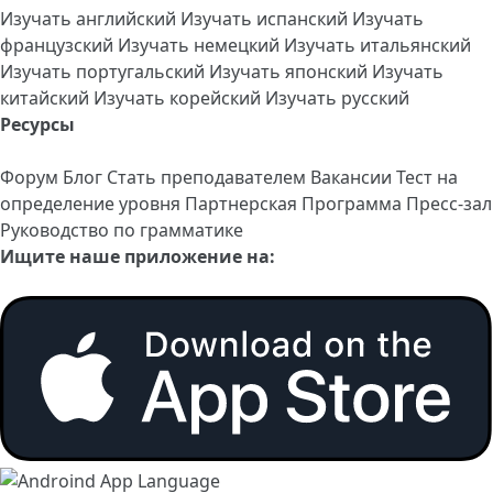
Изучать английский
Изучать испанский
Изучать
французский
Изучать немецкий
Изучать итальянский
Изучать португальский
Изучать японский
Изучать
китайский
Изучать корейский
Изучать русский
Ресурсы
Форум
Блог
Стать преподавателем
Вакансии
Тест на
определение уровня
Партнерская Программа
Пресс-зал
Руководство по грамматике
Ищите наше приложение на: