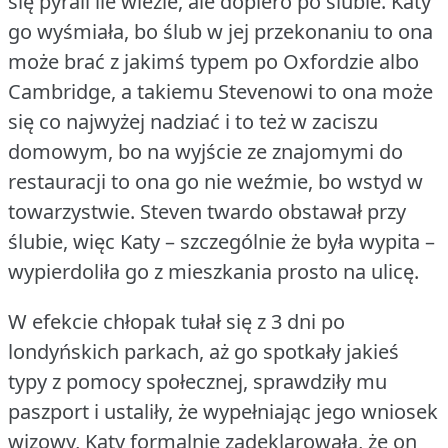
się pyrali ile wlezie, ale dopiero po ślubie.
Katy
go wyśmiała, bo ślub w jej przekonaniu to ona
może brać z jakimś typem po Oxfordzie albo
Cambridge, a takiemu Stevenowi to ona może
się co najwyżej nadziać i to też w zaciszu
domowym, bo na wyjście ze znajomymi do
restauracji to ona go nie weźmie, bo wstyd w
towarzystwie.
Steven twardo obstawał przy
ślubie, więc Katy – szczególnie że była wypita –
wypierdoliła go z mieszkania prosto na ulicę.
W efekcie chłopak tułał się z 3 dni po
londyńskich parkach, aż go spotkały jakieś
typy z pomocy społecznej, sprawdziły mu
paszport i ustaliły, że wypełniając jego wniosek
wizowy, Katy formalnie zadeklarowała, że on