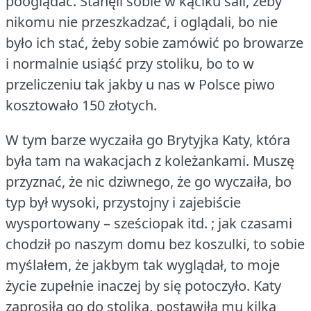
pooglądać.
Stanęli sobie w kąciku sali, żeby
nikomu nie przeszkadzać, i oglądali, bo nie
było ich stać, żeby sobie zamówić po browarze
i normalnie usiąść przy stoliku, bo to w
przeliczeniu tak jakby u nas w Polsce piwo
kosztowało 150 złotych.
W tym barze wyczaiła go Brytyjka Katy, która
była tam na wakacjach z koleżankami.
Muszę
przyznać, że nic dziwnego, że go wyczaiła, bo
typ był wysoki, przystojny i zajebiście
wysportowany – sześciopak itd.
; jak czasami
chodził po naszym domu bez koszulki, to sobie
myślałem, że jakbym tak wyglądał, to moje
życie zupełnie inaczej by się potoczyło.
Katy
zaprosiła go do stolika, postawiła mu kilka