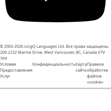
© 2002-2026
LingQ Languages Ltd.
Все права защищены.
200-2232 Marine Drive, West Vancouver, BC, Canada
V7V
1K4
Условия
Конфиденциальность
Карта
Правила
Предоставления
сайта
обработки
Услуг
файлов
«cookie»
Мы используем cookie-файлы, чтобы сделать работу
LingQ лучше. Находясь на нашем сайте, вы
соглашаетесь на наши
правила обработки файлов