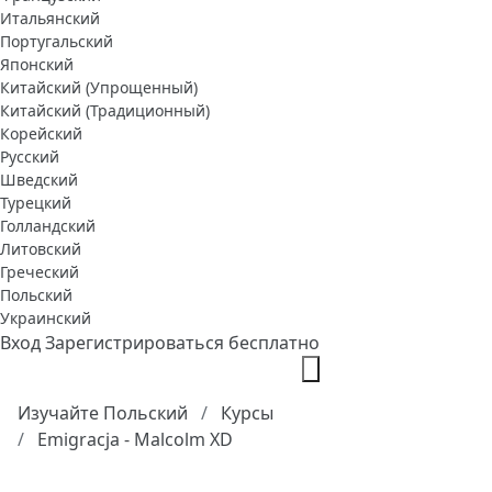
Итальянский
Португальский
Японский
Китайский (Упрощенный)
Китайский (Традиционный)
Корейский
Русский
Шведский
Турецкий
Голландский
Литовский
Греческий
Польский
Украинский
Вход
Зарегистрироваться бесплатно
Изучайте Польский
Курсы
Emigracja - Malcolm XD