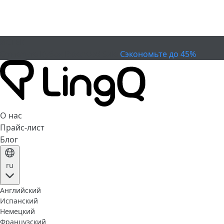
ИСТЕК
Отметьте Кубок
Extended Sale
Сэкономьте до 45%
О нас
Прайс-лист
Блог
ru
Английский
Испанский
Немецкий
Французский