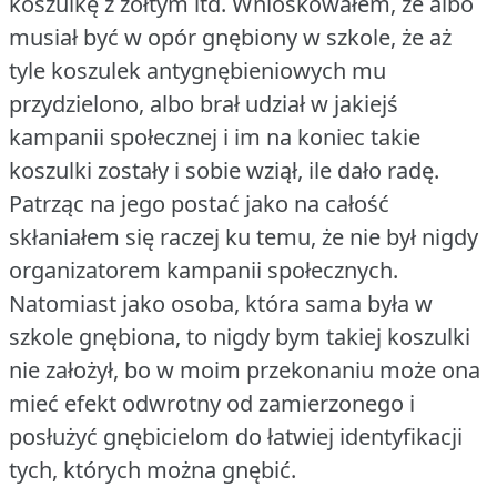
koszulkę z żółtym itd.
Wnioskowałem, że albo
musiał być w opór gnębiony w szkole, że aż
tyle koszulek antygnębieniowych mu
przydzielono, albo brał udział w jakiejś
kampanii społecznej i im na koniec takie
koszulki zostały i sobie wziął, ile dało radę.
Patrząc na jego postać jako na całość
skłaniałem się raczej ku temu, że nie był nigdy
organizatorem kampanii społecznych.
Natomiast jako osoba, która sama była w
szkole gnębiona, to nigdy bym takiej koszulki
nie założył, bo w moim przekonaniu może ona
mieć efekt odwrotny od zamierzonego i
posłużyć gnębicielom do łatwiej identyfikacji
tych, których można gnębić.