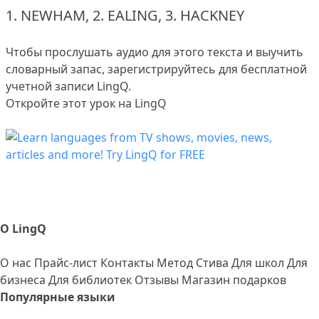
1.
NEWHAM, 2.
EALING, 3.
HACKNEY
Чтобы прослушать аудио для этого текста и выучить
словарный запас,
зарегистрируйтесь
для бесплатной
учетной записи LingQ.
Откройте этот урок на LingQ
О LingQ
О нас
Прайс-лист
Контакты
Метод Стива
Для школ
Для
бизнеса
Для библиотек
Отзывы
Магазин подарков
Популярные языки