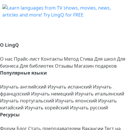
О LingQ
О нас
Прайс-лист
Контакты
Метод Стива
Для школ
Для
бизнеса
Для библиотек
Отзывы
Магазин подарков
Популярные языки
Изучать английский
Изучать испанский
Изучать
французский
Изучать немецкий
Изучать итальянский
Изучать португальский
Изучать японский
Изучать
китайский
Изучать корейский
Изучать русский
Ресурсы
Форум
Блог
Стать преподавателем
Вакансии
Тест на