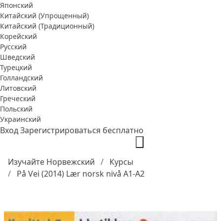
Японский
Китайский (Упрощенный)
Китайский (Традиционный)
Корейский
Русский
Шведский
Турецкий
Голландский
Литовский
Греческий
Польский
Украинский
Вход
Зарегистрироваться бесплатно
Изучайте Норвежский
Курсы
På Vei (2014) Lær norsk nivå A1-A2