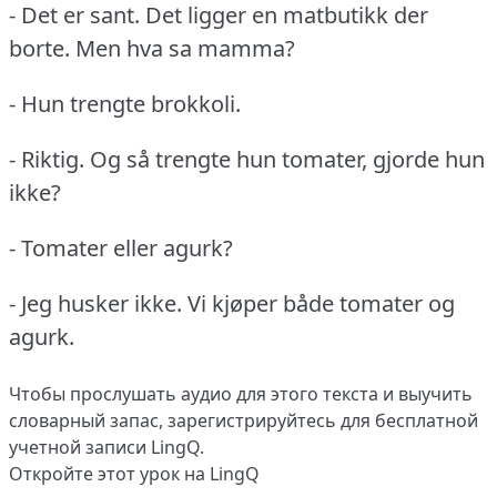
- Det er sant.
Det ligger en matbutikk der
borte.
Men hva sa mamma?
- Hun trengte brokkoli.
- Riktig.
Og så trengte hun tomater, gjorde hun
ikke?
- Tomater eller agurk?
- Jeg husker ikke.
Vi kjøper både tomater og
agurk.
Чтобы прослушать аудио для этого текста и выучить
словарный запас,
зарегистрируйтесь
для бесплатной
учетной записи LingQ.
Откройте этот урок на LingQ