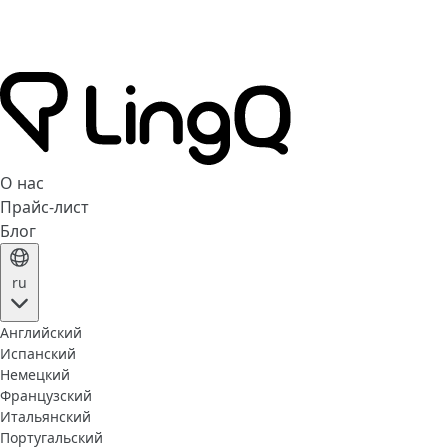
О нас
Прайс-лист
Блог
ru
Английский
Испанский
Немецкий
Французский
Итальянский
Португальский