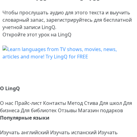
Чтобы прослушать аудио для этого текста и выучить
словарный запас,
зарегистрируйтесь
для бесплатной
учетной записи LingQ.
Откройте этот урок на LingQ
О LingQ
О нас
Прайс-лист
Контакты
Метод Стива
Для школ
Для
бизнеса
Для библиотек
Отзывы
Магазин подарков
Популярные языки
Изучать английский
Изучать испанский
Изучать