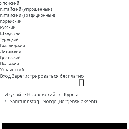
Японский
Китайский (Упрощенный)
Китайский (Традиционный)
Корейский
Русский
Шведский
Турецкий
Голландский
Литовский
Греческий
Польский
Украинский
Вход
Зарегистрироваться бесплатно
Изучайте Норвежский
Курсы
Samfunnsfag i Norge (Bergensk aksent)