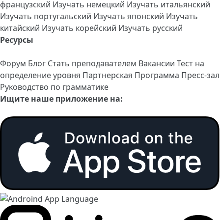
французский
Изучать немецкий
Изучать итальянский
Изучать португальский
Изучать японский
Изучать
китайский
Изучать корейский
Изучать русский
Ресурсы
Форум
Блог
Стать преподавателем
Вакансии
Тест на
определение уровня
Партнерская Программа
Пресс-зал
Руководство по грамматике
Ищите наше приложение на: