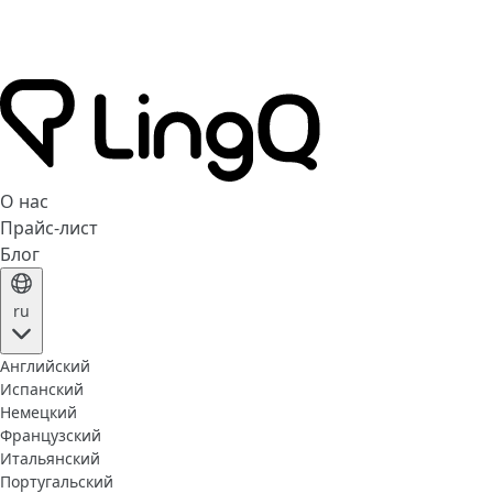
О нас
Прайс-лист
Блог
ru
Английский
Испанский
Немецкий
Французский
Итальянский
Португальский