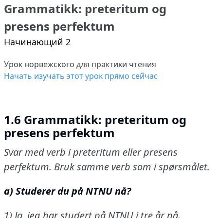
Grammatikk: preteritum og
presens perfektum
Начинающий 2
Урок норвежского для практики чтения
Начать изучать этот урок прямо сейчас
1.6 Grammatikk: preteritum og
presens perfektum
Svar med verb i preteritum eller presens
perfektum.
Bruk samme verb som i spørsmålet.
a) Studerer du på NTNU nå?
1) Ja, jeg har studert på NTNU i tre år nå.