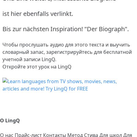
ist hier ebenfalls verlinkt.
Bis zur nächsten Inspiration! "Der Biograph".
Чтобы прослушать аудио для этого текста и выучить
словарный запас,
зарегистрируйтесь
для бесплатной
учетной записи LingQ.
Откройте этот урок на LingQ
О LingQ
О нас
Прайс-лист
Контакты
Метод Стива
Для школ
Для