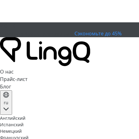
ИСТЕК
Отметьте Кубок
Extended Sale
Сэкономьте до 45%
О нас
Прайс-лист
Блог
ru
Английский
Испанский
Немецкий
Французский