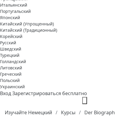
Итальянский
Португальский
Японский
Китайский (Упрощенный)
Китайский (Традиционный)
Корейский
Русский
Шведский
Турецкий
Голландский
Литовский
Греческий
Польский
Украинский
Вход
Зарегистрироваться бесплатно
Изучайте Немецкий
Курсы
Der Biograph