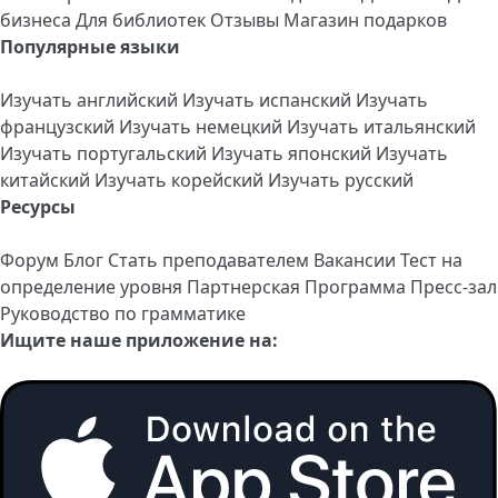
бизнеса
Для библиотек
Отзывы
Магазин подарков
Популярные языки
Изучать английский
Изучать испанский
Изучать
французский
Изучать немецкий
Изучать итальянский
Изучать португальский
Изучать японский
Изучать
китайский
Изучать корейский
Изучать русский
Ресурсы
Форум
Блог
Стать преподавателем
Вакансии
Тест на
определение уровня
Партнерская Программа
Пресс-зал
Руководство по грамматике
Ищите наше приложение на: