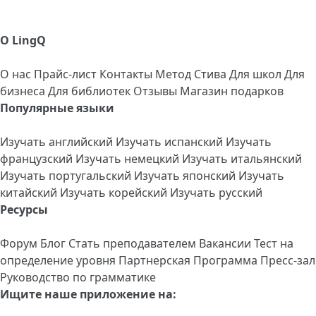
О LingQ
О нас
Прайс-лист
Контакты
Метод Стива
Для школ
Для
бизнеса
Для библиотек
Отзывы
Магазин подарков
Популярные языки
Изучать английский
Изучать испанский
Изучать
французский
Изучать немецкий
Изучать итальянский
Изучать португальский
Изучать японский
Изучать
китайский
Изучать корейский
Изучать русский
Ресурсы
Форум
Блог
Стать преподавателем
Вакансии
Тест на
определение уровня
Партнерская Программа
Пресс-зал
Руководство по грамматике
Ищите наше приложение на: