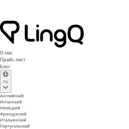
О нас
Прайс-лист
Блог
ru
Английский
Испанский
Немецкий
Французский
Итальянский
Португальский