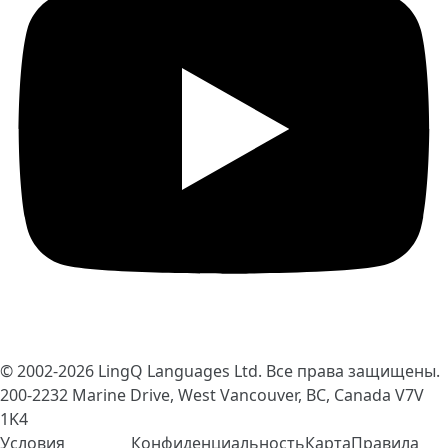
© 2002-2026
LingQ Languages Ltd.
Все права защищены.
200-2232 Marine Drive, West Vancouver, BC, Canada
V7V
1K4
Условия
Конфиденциальность
Карта
Правила