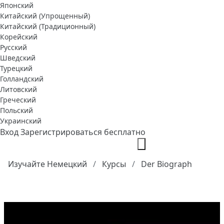
Японский
Китайский (Упрощенный)
Китайский (Традиционный)
Корейский
Русский
Шведский
Турецкий
Голландский
Литовский
Греческий
Польский
Украинский
Вход
Зарегистрироваться бесплатно
Изучайте Немецкий
Курсы
Der Biograph