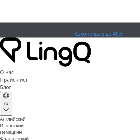
ИСТЕК
Отметьте Кубок
Extended Sale
Сэкономьте до 45%
О нас
Прайс-лист
Блог
ru
Английский
Испанский
Немецкий
Французский