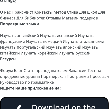
О LingQ
О нас
Прайс-лист
Контакты
Метод Стива
Для школ
Для
бизнеса
Для библиотек
Отзывы
Магазин подарков
Популярные языки
Изучать английский
Изучать испанский
Изучать
французский
Изучать немецкий
Изучать итальянский
Изучать португальский
Изучать японский
Изучать
китайский
Изучать корейский
Изучать русский
Ресурсы
Форум
Блог
Стать преподавателем
Вакансии
Тест на
определение уровня
Партнерская Программа
Пресс-зал
Руководство по грамматике
Ищите наше приложение на: