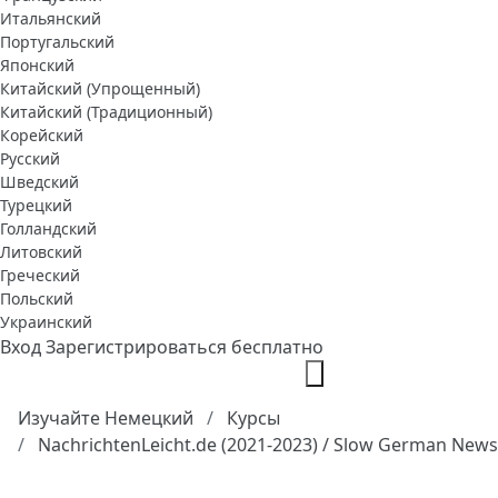
Итальянский
Португальский
Японский
Китайский (Упрощенный)
Китайский (Традиционный)
Корейский
Русский
Шведский
Турецкий
Голландский
Литовский
Греческий
Польский
Украинский
Вход
Зарегистрироваться бесплатно
Изучайте Немецкий
Курсы
NachrichtenLeicht.de (2021-2023) / Slow German News