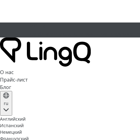
ИСТЕК
Celebrate the Cup
Специальное предложени
О нас
Прайс-лист
Блог
ru
Английский
Испанский
Немецкий
Французский