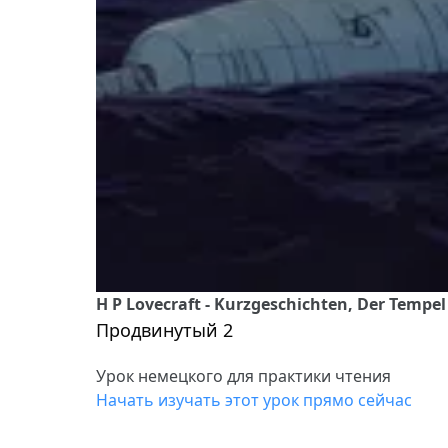
H P Lovecraft - Kurzgeschichten, Der Tempel 
Продвинутый 2
Урок немецкого для практики чтения
Начать изучать этот урок прямо сейчас