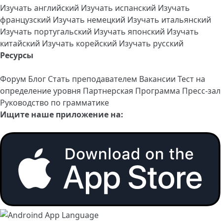
Изучать английский
Изучать испанский
Изучать
французский
Изучать немецкий
Изучать итальянский
Изучать португальский
Изучать японский
Изучать
китайский
Изучать корейский
Изучать русский
Ресурсы
Форум
Блог
Стать преподавателем
Вакансии
Тест на
определение уровня
Партнерская Программа
Пресс-зал
Руководство по грамматике
Ищите наше приложение на: