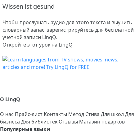
Wissen ist gesund
Чтобы прослушать аудио для этого текста и выучить
словарный запас,
зарегистрируйтесь
для бесплатной
учетной записи LingQ.
Откройте этот урок на LingQ
О LingQ
О нас
Прайс-лист
Контакты
Метод Стива
Для школ
Для
бизнеса
Для библиотек
Отзывы
Магазин подарков
Популярные языки