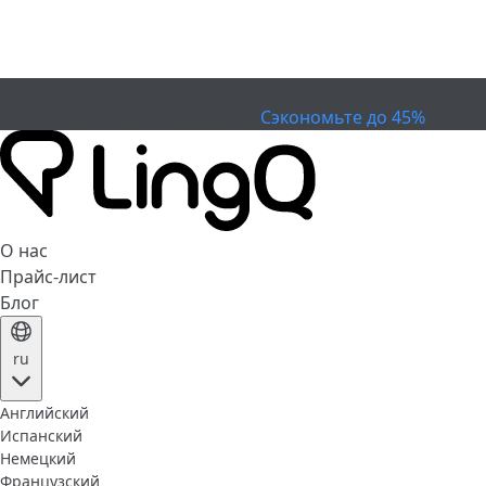
ИСТЕК
Отметьте Кубок
Extended Sale
Сэкономьте до 45%
О нас
Прайс-лист
Блог
ru
Английский
Испанский
Немецкий
Французский