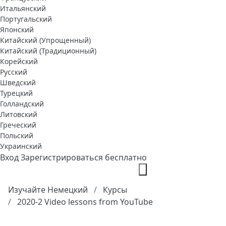
Итальянский
Португальский
Японский
Китайский (Упрощенный)
Китайский (Традиционный)
Корейский
Русский
Шведский
Турецкий
Голландский
Литовский
Греческий
Польский
Украинский
Вход
Зарегистрироваться бесплатно
Изучайте Немецкий
Курсы
2020-2 Video lessons from YouTube