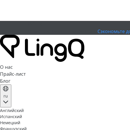
ИСТЕК
Отметьте Кубок
Extended Sale
Сэкономьте д
О нас
Прайс-лист
Блог
ru
Английский
Испанский
Немецкий
Французский