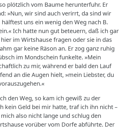
h so plötzlich vom Baume herunterfuhr.
Er
: »Nun, wir sind auch verirrt, da sind wir
 hälftest uns ein wenig den Weg nach B.
ein.« Ich hatte nun gut beteuern, daß ich gar
r hier im Wirtshause fragen oder sie in das
nahm gar keine Räson an.
Er zog ganz ruhig
hübsch im Mondschein funkelte.
»Mein
chaftlich zu mir, während er bald den Lauf
fend an die Augen hielt, »mein Liebster, du
. vorauszugehen.«
 ich den Weg, so kam ich gewiß zu der
ein Geld bei mir hatte, traf ich ihn nicht –
 mich also nicht lange und schlug den
irtshause vorüber vom Dorfe abführte.
Der