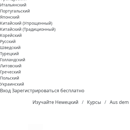
Итальянский
Португальский
Японский
Китайский (Упрощенный)
Китайский (Традиционный)
Корейский
Русский
Шведский
Турецкий
Голландский
Литовский
Греческий
Польский
Украинский
Вход
Зарегистрироваться бесплатно
Изучайте Немецкий
Курсы
Aus dem 