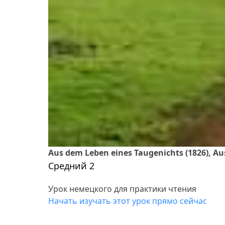
Aus dem Leben eines Taugenichts (1826), Aus
Средний 2
Урок немецкого для практики чтения
Начать изучать этот урок прямо сейчас