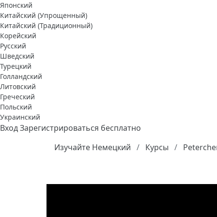
Японский
Китайский (Упрощенный)
Китайский (Традиционный)
Корейский
Русский
Шведский
Турецкий
Голландский
Литовский
Греческий
Польский
Украинский
Вход
Зарегистрироваться бесплатно
Изучайте Немецкий
Курсы
Peterche