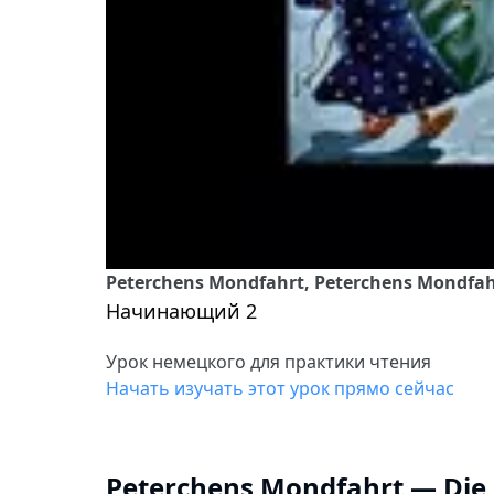
Peterchens Mondfahrt, Peterchens Mondfa
Начинающий 2
Урок немецкого для практики чтения
Начать изучать этот урок прямо сейчас
Peterchens Mondfahrt — Di