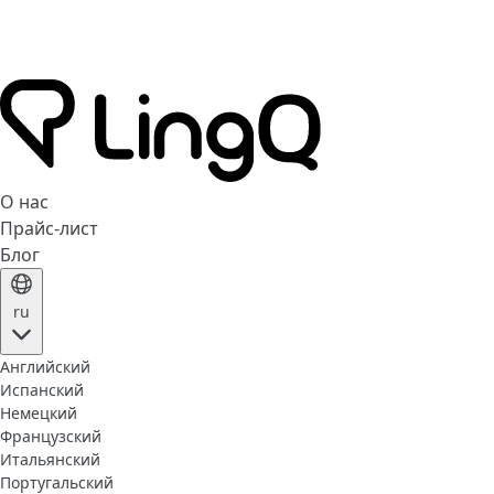
О нас
Прайс-лист
Блог
ru
Английский
Испанский
Немецкий
Французский
Итальянский
Португальский