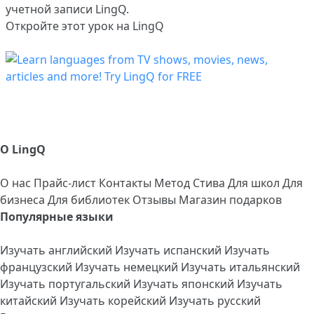
учетной записи LingQ.
Откройте этот урок на LingQ
О LingQ
О нас
Прайс-лист
Контакты
Метод Стива
Для школ
Для
бизнеса
Для библиотек
Отзывы
Магазин подарков
Популярные языки
Изучать английский
Изучать испанский
Изучать
французский
Изучать немецкий
Изучать итальянский
Изучать португальский
Изучать японский
Изучать
китайский
Изучать корейский
Изучать русский