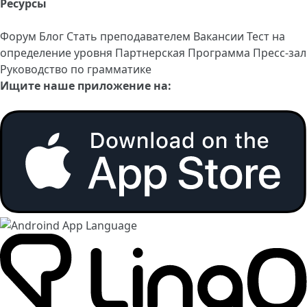
Ресурсы
Форум
Блог
Стать преподавателем
Вакансии
Тест на
определение уровня
Партнерская Программа
Пресс-зал
Руководство по грамматике
Ищите наше приложение на: