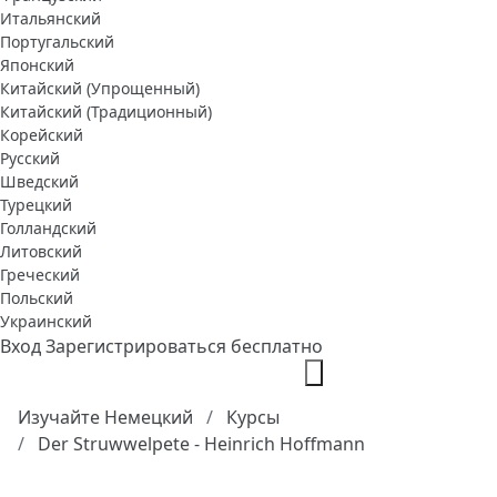
Итальянский
Португальский
Японский
Китайский (Упрощенный)
Китайский (Традиционный)
Корейский
Русский
Шведский
Турецкий
Голландский
Литовский
Греческий
Польский
Украинский
Вход
Зарегистрироваться бесплатно
Изучайте Немецкий
Курсы
Der Struwwelpete - Heinrich Hoffmann