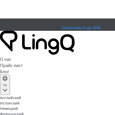
ИСТЕК
Отметьте Кубок
Extended Sale
Сэкономьте до 45%
О нас
Прайс-лист
Блог
ru
Английский
Испанский
Немецкий
Французский