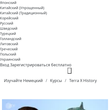
Японский
Китайский (Упрощенный)
Китайский (Традиционный)
Корейский
Русский
Шведский
Турецкий
Голландский
Литовский
Греческий
Польский
Украинский
Вход
Зарегистрироваться бесплатно
Изучайте Немецкий
Курсы
Terra X History