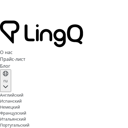
О нас
Прайс-лист
Блог
ru
Английский
Испанский
Немецкий
Французский
Итальянский
Португальский