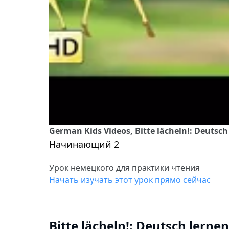
German Kids Videos, Bitte lächeln!: Deutsch
Начинающий 2
Урок немецкого для практики чтения
Начать изучать этот урок прямо сейчас
Bitte lächeln!: Deutsch lernen