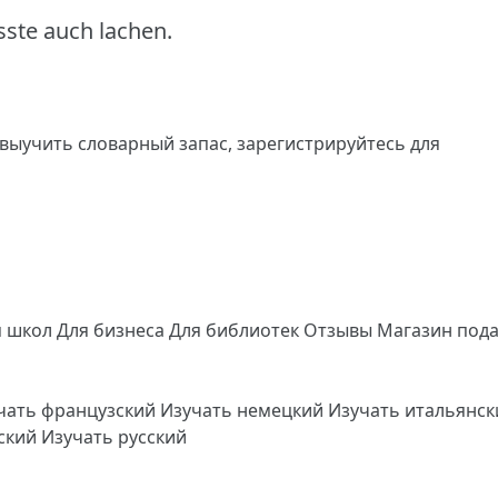
sste auch lachen.
 выучить словарный запас,
зарегистрируйтесь
для
я школ
Для бизнеса
Для библиотек
Отзывы
Магазин под
чать французский
Изучать немецкий
Изучать итальянс
йский
Изучать русский