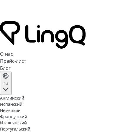
О нас
Прайс-лист
Блог
ru
Английский
Испанский
Немецкий
Французский
Итальянский
Португальский