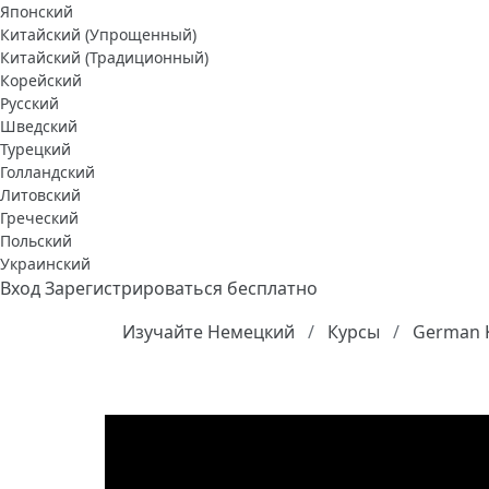
Японский
Китайский (Упрощенный)
Китайский (Традиционный)
Корейский
Русский
Шведский
Турецкий
Голландский
Литовский
Греческий
Польский
Украинский
Вход
Зарегистрироваться бесплатно
Изучайте Немецкий
Курсы
German K