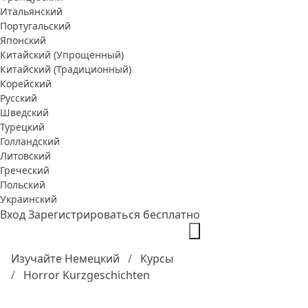
Итальянский
Португальский
Японский
Китайский (Упрощенный)
Китайский (Традиционный)
Корейский
Русский
Шведский
Турецкий
Голландский
Литовский
Греческий
Польский
Украинский
Вход
Зарегистрироваться бесплатно
Изучайте Немецкий
Курсы
Horror Kurzgeschichten