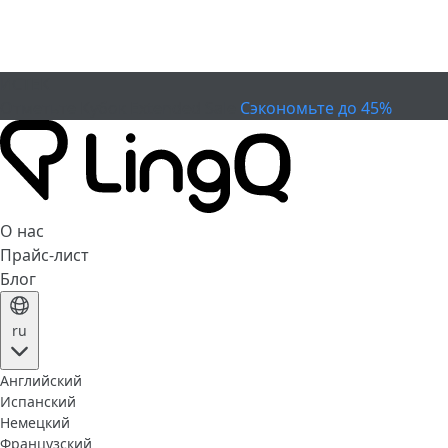
ИСТЕК
Отметьте Кубок
Extended Sale
Сэкономьте до 45%
О нас
Прайс-лист
Блог
ru
Английский
Испанский
Немецкий
Французский