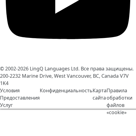
© 2002-2026
LingQ Languages Ltd.
Все права защищены.
200-2232 Marine Drive, West Vancouver, BC, Canada
V7V
1K4
Условия
Конфиденциальность
Карта
Правила
Предоставления
сайта
обработки
Услуг
файлов
«cookie»
Мы используем cookie-файлы, чтобы сделать работу
LingQ лучше. Находясь на нашем сайте, вы
соглашаетесь на наши
правила обработки файлов