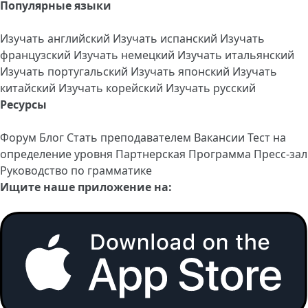
Популярные языки
Изучать английский
Изучать испанский
Изучать
французский
Изучать немецкий
Изучать итальянский
Изучать португальский
Изучать японский
Изучать
китайский
Изучать корейский
Изучать русский
Ресурсы
Форум
Блог
Стать преподавателем
Вакансии
Тест на
определение уровня
Партнерская Программа
Пресс-зал
Руководство по грамматике
Ищите наше приложение на: