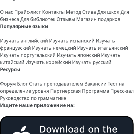
О нас
Прайс-лист
Контакты
Метод Стива
Для школ
Для
бизнеса
Для библиотек
Отзывы
Магазин подарков
Популярные языки
Изучать английский
Изучать испанский
Изучать
французский
Изучать немецкий
Изучать итальянский
Изучать португальский
Изучать японский
Изучать
китайский
Изучать корейский
Изучать русский
Ресурсы
Форум
Блог
Стать преподавателем
Вакансии
Тест на
определение уровня
Партнерская Программа
Пресс-зал
Руководство по грамматике
Ищите наше приложение на: