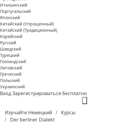
Итальянский
Португальский
Японский
Китайский (Упрощенный)
Китайский (Традиционный)
Корейский
Русский
Шведский
Турецкий
Голландский
Литовский
Греческий
Польский
Украинский
Вход
Зарегистрироваться бесплатно
Изучайте Немецкий
Курсы
Der berliner Dialekt