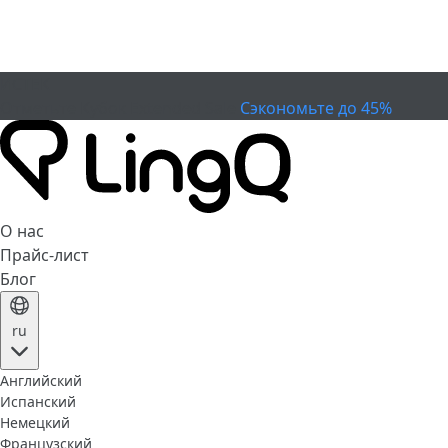
ИСТЕК
Отметьте Кубок
Extended Sale
Сэкономьте до 45%
О нас
Прайс-лист
Блог
ru
Английский
Испанский
Немецкий
Французский