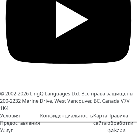
© 2002-2026
LingQ Languages Ltd.
Все права защищены.
200-2232 Marine Drive, West Vancouver, BC, Canada
V7V
1K4
Условия
Конфиденциальность
Карта
Правила
Предоставления
сайта
обработки
Мы используем cookie-файлы, чтобы сделать работу
Услуг
файлов
LingQ лучше. Находясь на нашем сайте, вы