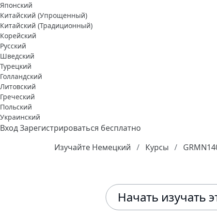
Японский
Китайский (Упрощенный)
Китайский (Традиционный)
Корейский
Русский
Шведский
Турецкий
Голландский
Литовский
Греческий
Польский
Украинский
Вход
Зарегистрироваться бесплатно
Изучайте Немецкий
Курсы
GRMN140
Начать изучать э