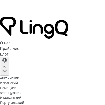
О нас
Прайс-лист
Блог
ru
Английский
Испанский
Немецкий
Французский
Итальянский
Португальский