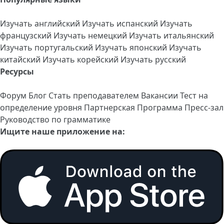
Изучать английский
Изучать испанский
Изучать
французский
Изучать немецкий
Изучать итальянский
Изучать португальский
Изучать японский
Изучать
китайский
Изучать корейский
Изучать русский
Ресурсы
Форум
Блог
Стать преподавателем
Вакансии
Тест на
определение уровня
Партнерская Программа
Пресс-зал
Руководство по грамматике
Ищите наше приложение на: