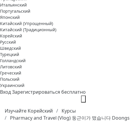
Итальянский
Португальский
Японский
Китайский (Упрощенный)
Китайский (Традиционный)
Корейский
Русский
Шведский
Турецкий
Голландский
Литовский
Греческий
Польский
Украинский
Вход
Зарегистрироваться бесплатно
Изучайте Корейский
Курсы
Pharmacy and Travel (Vlog) 둥근이가 떴습니다 Doongs