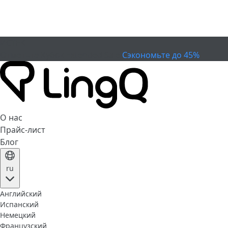
ИСТЕК
Отметьте Кубок
Extended Sale
Сэкономьте до 45%
О нас
Прайс-лист
Блог
ru
Английский
Испанский
Немецкий
Французский