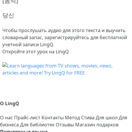
[음악]
당신
Чтобы прослушать аудио для этого текста и выучить
словарный запас,
зарегистрируйтесь
для бесплатной
учетной записи LingQ.
Откройте этот урок на LingQ
О LingQ
О нас
Прайс-лист
Контакты
Метод Стива
Для школ
Для
бизнеса
Для библиотек
Отзывы
Магазин подарков
Популярные языки