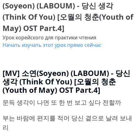
(Soyeon) (LABOUM) - 당신 생각
(Think Of You) [오월의 청춘(Youth of
May) OST Part.4]
Урок корейского для практики чтения
Начать изучать этот урок прямо сейчас
[MV] 소연(Soyeon) (LABOUM) - 당신
생각 (Think Of You) [오월의 청춘
(Youth of May) OST Part.4]
문득 생각이 나면 또 한 번 보고 싶다 전할까
부는 바람에 편지를 적어 당신 곁으로 날려 보내
리