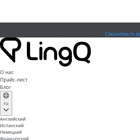
ИСТЕК
Отметьте Кубок
Extended Sale
Сэкономьте д
О нас
Прайс-лист
Блог
ru
Английский
Испанский
Немецкий
Французский