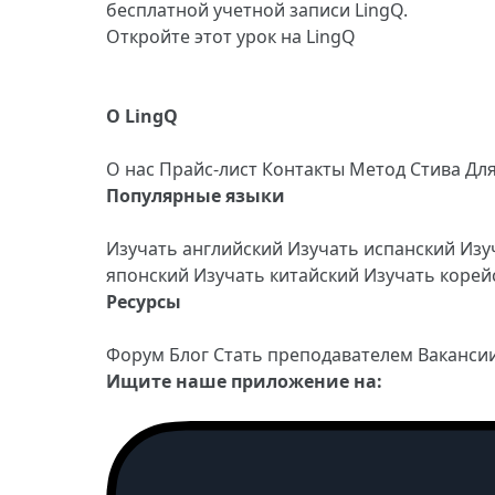
бесплатной учетной записи LingQ.
Откройте этот урок на LingQ
О LingQ
О нас
Прайс-лист
Контакты
Метод Стива
Дл
Популярные языки
Изучать английский
Изучать испанский
Изу
японский
Изучать китайский
Изучать коре
Ресурсы
Форум
Блог
Стать преподавателем
Ваканси
Ищите наше приложение на: