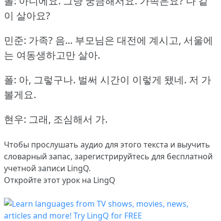
폴: 아니에요.
그냥 궁금해서요.
가족은요?
다 같
이 살아요?
민준: 가족?
음... 부모님은 대전에 계시고, 서울에
는 여동생하고만 살아.
폴: 아, 그렇구나.
벌써 시간이 이렇게 됐네.
저 가
볼게요.
현우: 그래, 조심해서 가.
Чтобы прослушать аудио для этого текста и выучить
словарный запас,
зарегистрируйтесь
для бесплатной
учетной записи LingQ.
Откройте этот урок на LingQ