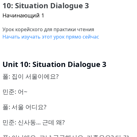
10: Situation Dialogue 3
Начинающий 1
Урок корейского для практики чтения
Начать изучать этот урок прямо сейчас
Unit 10: Situation Dialogue 3
폴: 집이 서울이에요?
민준: 어~
폴: 서울 어디요?
민준: 신사동... 근데 왜?